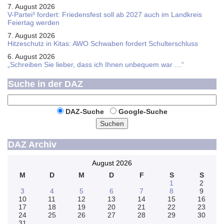
7. August 2026
V-Partei­³ fordert: Friedens­fest soll ab 2027 auch im Land­kreis
Feier­tag werden
7. August 2026
Hitzeschutz in Kitas: AWO Schwaben fordert Schulterschluss
6. August 2026
„Schreiben Sie lieber, dass ich Ihnen unbequem war …“
Suche in der DAZ
DAZ-Suche
Google-Suche
Suchen
DAZ Archiv
August 2026
M
D
M
D
F
S
S
1
2
3
4
5
6
7
8
9
10
11
12
13
14
15
16
17
18
19
20
21
22
23
24
25
26
27
28
29
30
31