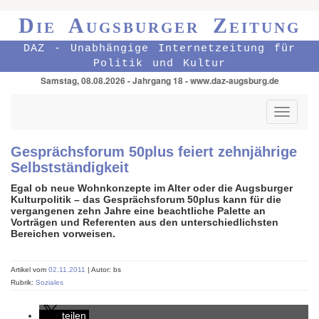
Die Augsburger Zeitung
DAZ - Unabhängige Internetzeitung für
Politik und Kultur
Samstag, 08.08.2026 - Jahrgang 18 - www.daz-augsburg.de
Toggle
navigati
Gesprächsforum 50plus feiert zehnjährige
Selbstständigkeit
Egal ob neue Wohnkonzepte im Alter oder die Augsburger
Kulturpolitik – das Gesprächsforum 50plus kann für die
vergangenen zehn Jahre eine beachtliche Palette an
Vorträgen und Referenten aus den unterschiedlichsten
Bereichen vorweisen.
Artikel vom
02.11.2011
| Autor: bs
Rubrik:
Soziales
teilen