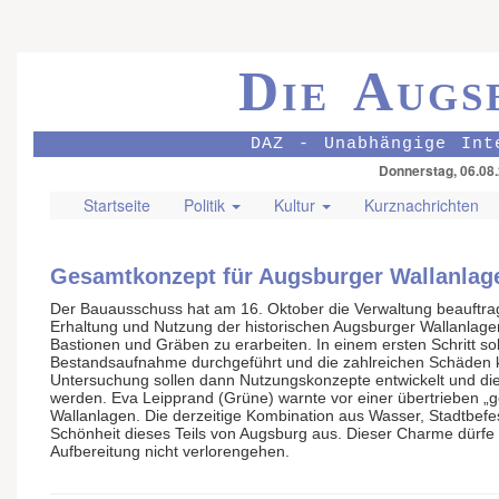
Die Augs
DAZ - Unabhängige Int
Donnerstag, 06.08
Startseite
Politik
Kultur
Kurznachrichten
Gesamtkonzept für Augsburger Wallanlag
Der Bauausschuss hat am 16. Oktober die Verwaltung beauftra
Erhaltung und Nutzung der historischen Augsburger Wallanlage
Bastionen und Gräben zu erarbeiten. In einem ersten Schritt so
Bestandsaufnahme durchgeführt und die zahlreichen Schäden ka
Untersuchung sollen dann Nutzungskonzepte entwickelt und di
werden. Eva Leipprand (Grüne) warnte vor einer übertrieben „g
Wallanlagen. Die derzeitige Kombination aus Wasser, Stadtbef
Schönheit dieses Teils von Augsburg aus. Dieser Charme dürfe d
Aufbereitung nicht verlorengehen.