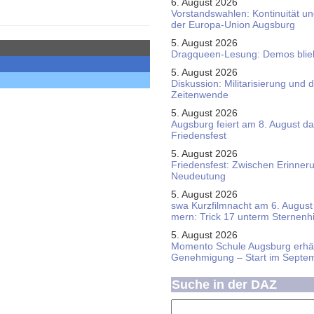
6. August 2026
Vorstandswahlen: Kontinuität u
der Europa-Union Augsburg
5. August 2026
Dragqueen-Lesung: Demos bliebe
5. August 2026
Diskussion: Mi­li­ta­ri­sie­rung u
Zeitenwende
5. August 2026
Augsburg feiert am 8. August d
Friedensfest
5. August 2026
Friedensfest: Zwischen Erinner
Neudeutung
5. August 2026
swa Kurz­film­nacht am 6. August 
mern: Trick 17 unterm Sternen­
5. August 2026
Momento Schule Augsburg erhäl
Genehmigung – Start im Septe
Suche in der DAZ