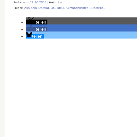
Artikel vom
17.10.2008
| Autor: bs
Rubrik:
Aus dem Stadtrat
,
Baukultur
,
Kurznachrichten
,
Städtebau
teilen
teilen
teilen