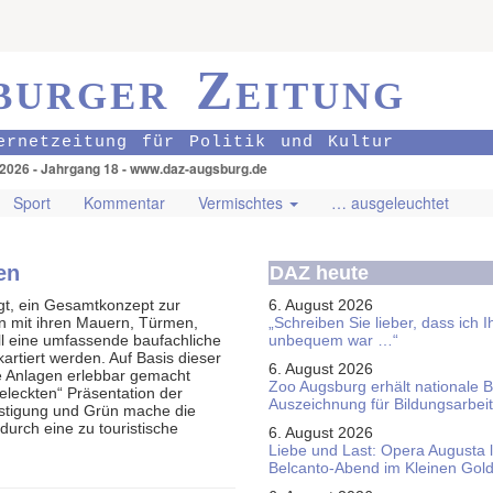
burger Zeitung
ernetzeitung für Politik und Kultur
.2026 - Jahrgang 18 - www.daz-augsburg.de
Sport
Kommentar
Vermischtes
… ausgeleuchtet
en
DAZ heute
gt, ein Gesamtkonzept zur
6. August 2026
n mit ihren Mauern, Türmen,
„Schreiben Sie lieber, dass ich 
ll eine umfassende baufachliche
unbequem war …“
rtiert werden. Auf Basis dieser
6. August 2026
e Anlagen erlebbar gemacht
Zoo Augsburg erhält nationale 
eleckten“ Präsentation der
Auszeichnung für Bildungsarbeit
estigung und Grün mache die
urch eine zu touristische
6. August 2026
Liebe und Last: Opera Augusta 
Belcanto-Abend im Kleinen Gol