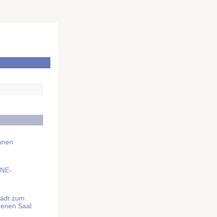
Ihnen
BNE-
lädt zum
denen Saal