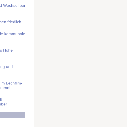
nd Wechsel bei
n friedlich
nd die kommunale
as Hohe
ung und
im Lech­flim­
himmel
t
mber