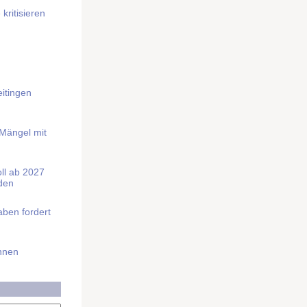
kritisieren
itingen
 Mängel mit
soll ab 2027
rden
aben fordert
Ihnen