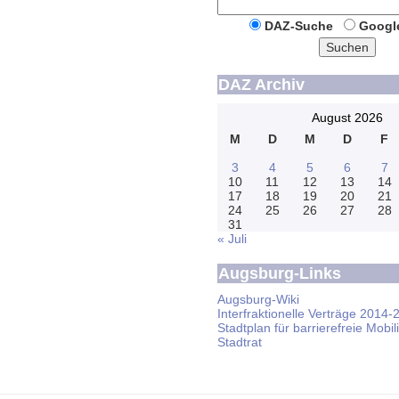
DAZ-Suche
Googl
Suchen
DAZ Archiv
August 2026
M
D
M
D
F
3
4
5
6
7
10
11
12
13
14
17
18
19
20
21
24
25
26
27
28
31
« Juli
Augsburg-Links
Augsburg-Wiki
Interfraktionelle Verträge 2014-
Stadtplan für barrierefreie Mobili
Stadtrat