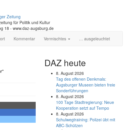
ger Zeitung
itung für Politik und Kultur
ng 18 - www.daz-augsburg.de
ort
Kommentar
Vermischtes
… ausgeleuchtet
DAZ heute
r“
8. August 2026
Tag des offenen Denkmals:
Augsburger Museen bieten freie
Sonderführungen
8. August 2026
100 Tage Stadtregierung: Neue
Kooperation setzt auf Tempo
8. August 2026
Schul­weg­trai­ning: Poli­zei übt mit
ABC-Schüt­zen