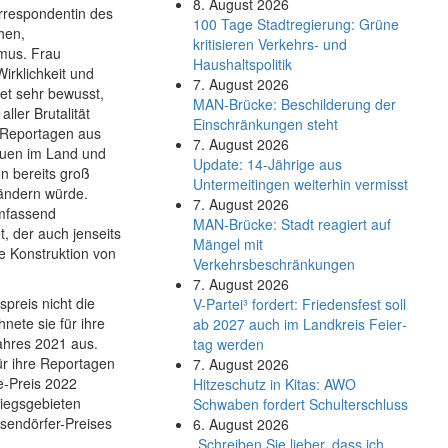
8. August 2026
Korrespondentin des
100 Tage Stadtregierung: Grüne
hen,
kritisieren Verkehrs- und
smus. Frau
Haushaltspolitik
Wirklichkeit und
7. August 2026
et sehr bewusst,
MAN-Brücke: Beschilderung der
ller Brutalität
Einschränkungen steht
t Reportagen aus
7. August 2026
rauen im Land und
Update: 14-Jährige aus
n bereits groß
Untermeitingen weiterhin vermisst
 ändern würde.
7. August 2026
 umfassend
MAN-Brücke: Stadt reagiert auf
 der auch jenseits
Mängel mit
e Konstruktion von
Verkehrsbeschränkungen
7. August 2026
preis nicht die
V-Partei­³ fordert: Friedens­fest soll
nete sie für ihre
ab 2027 auch im Land­kreis Feier­
Jahres 2021 aus.
tag werden
ür ihre Reportagen
7. August 2026
e-Preis 2022
Hitzeschutz in Kitas: AWO
riegsgebieten
Schwaben fordert Schulterschluss
isendörfer-Preises
6. August 2026
„Schreiben Sie lieber, dass ich