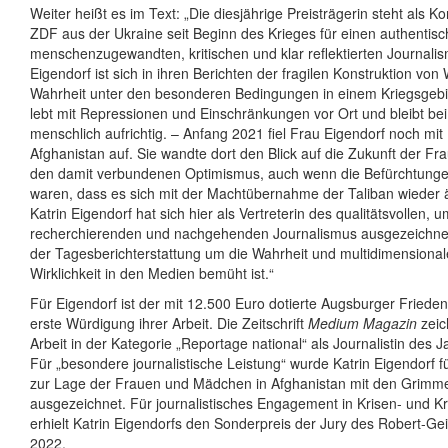
Weiter heißt es im Text: „Die diesjährige Preisträgerin steht als 
ZDF aus der Ukraine seit Beginn des Krieges für einen authentisc
menschenzugewandten, kritischen und klar reflektierten Journali
Eigendorf ist sich in ihren Berichten der fragilen Konstruktion von 
Wahrheit unter den besonderen Bedingungen in einem Kriegsgebi
lebt mit Repressionen und Einschränkungen vor Ort und bleibt bei a
menschlich aufrichtig. – Anfang 2021 fiel Frau Eigendorf noch mi
Afghanistan auf. Sie wandte dort den Blick auf die Zukunft der F
den damit verbundenen Optimismus, auch wenn die Befürchtunge
waren, dass es sich mit der Machtübernahme der Taliban wieder
Katrin Eigendorf hat sich hier als Vertreterin des qualitätsvollen,
recherchierenden und nachgehenden Journalismus ausgezeichnet,
der Tagesberichterstattung um die Wahrheit und multidimensional
Wirklichkeit in den Medien bemüht ist.“
Für Eigendorf ist der mit 12.500 Euro dotierte Augsburger Friedens
erste Würdigung ihrer Arbeit. Die Zeitschrift
Medium Magazin
zeich
Arbeit in der Kategorie „Reportage national“ als Journalistin des 
Für „besondere journalistische Leistung“ wurde Katrin Eigendorf f
zur Lage der Frauen und Mädchen in Afghanistan mit den Grimm
ausgezeichnet. Für journalistisches Engagement in Krisen- und K
erhielt Katrin Eigendorfs den Sonderpreis der Jury des Robert-Ge
2022.