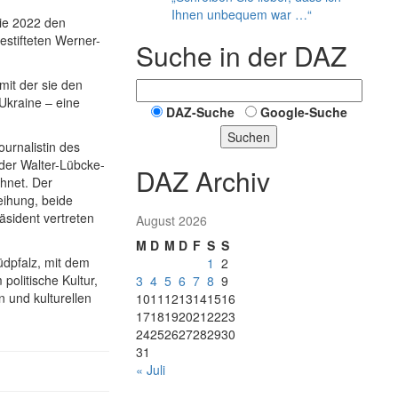
Ihnen unbequem war …“
sie 2022 den
estifteten Werner-
Suche in der DAZ
 mit der sie den
Ukraine – eine
DAZ-Suche
Google-Suche
Suchen
ournalistin des
der Walter-Lübcke-
DAZ Archiv
hnet. Der
eihung, beide
äsident vertreten
August 2026
M
D
M
D
F
S
S
üdpfalz, mit dem
1
2
olitische Kultur,
3
4
5
6
7
8
9
n und kulturellen
10
11
12
13
14
15
16
17
18
19
20
21
22
23
24
25
26
27
28
29
30
31
« Juli