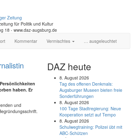
ger Zeitung
itung für Politik und Kultur
ng 18 - www.daz-augsburg.de
ort
Kommentar
Vermischtes
… ausgeleuchtet
nalistin
DAZ heute
8. August 2026
 Persönlichkeiten
Tag des offenen Denkmals:
worben haben. Er
Augsburger Museen bieten freie
Sonderführungen
8. August 2026
erenden und
100 Tage Stadtregierung: Neue
Begründungsschrift.
Kooperation setzt auf Tempo
8. August 2026
Schul­weg­trai­ning: Poli­zei übt mit
ABC-Schüt­zen