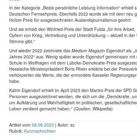
In der Kategorie „Beste persönliche Leistung Information“ erhielt 
Deutschen Fernsehpreis. Ebenfalls 2022 wurde sie mit dem neu g
Holzer-Preis für ausgezeichneten Auslandsjournalismus geehrt.
Und sie erhielt den Winfried-Preis der Stadt Fulda „für ihre Arbeit,
Opfern von Krieg, Vertreibung und Unterdrückung – aktuell in der 
Stimme gibt.“
Und wieder 2022 zeichnete das
Medium Magazin
Eigendorf als „J
Jahres 2022“ aus. Wenig später wurde Eigendorf gemeinsam mit 
Schule in Wolfhagen mit dem Lübcke-Demokratie-Preis ausgezeic
Hessische Ministerpräsident Boris Rhein erklärte bei der Preisverl
verkörperten die Werte, die der ermordete Kasseler Regierungspr
habe.
Katrin Eigendorf erhielt im April 2023 den Martini-Preis der SPD S
Personen ausgezeichnet werden, die sich um die „Demokratie, um p
um Aufklärung und Wahrhaftigkeit im politischen, gesellschaftliche
Leben verdient gemacht haben.“ (Quellen: Wikipedia)
Artikel vom
08.08.2023
| Autor: sz
Rubrik:
Kurznachrichten