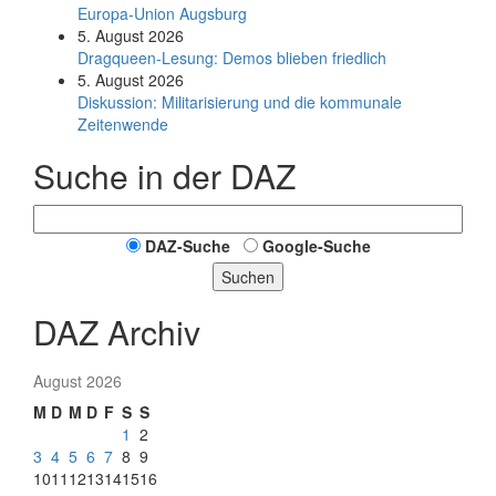
Europa-Union Augsburg
5. August 2026
Dragqueen-Lesung: Demos blieben friedlich
5. August 2026
Diskussion: Mi­li­ta­ri­sie­rung und die kommunale
Zeitenwende
Suche in der DAZ
DAZ-Suche
Google-Suche
Suchen
DAZ Archiv
August 2026
M
D
M
D
F
S
S
1
2
3
4
5
6
7
8
9
10
11
12
13
14
15
16