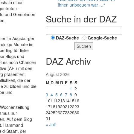
eshalb einen
Ihnen unbequem war …“
entreten –
ädte und Gemeinden
Suche in der DAZ
en.
DAZ-Suche
Google-Suche
dner im Augsburger
e einige Monate im
Suchen
erling für linke
rse Blogs und
DAZ Archiv
Gibt es noch Chancen
ive (AFI) mit den
g präsentiert.
August 2026
lichkeit, die der
M
D
M
D
F
S
S
e zu bilden und die
1
2
ype und
3
4
5
6
7
8
9
10
11
12
13
14
15
16
17
18
19
20
21
22
23
n Wochenzeitung
24
25
26
27
28
29
30
ismus nur
31
gen. Auf dem Blog
« Juli
y R. Hammand
id-Staat“, der