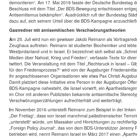
demontieren“. Am 17. Mai 2019 fasste der Deutsche Bundestag d
Beschluss mit dem Titel „Der BDS-Bewegung entschlossen entgeg
Antisemitismus bekämpfen“. Ausdrücklich ruft der Bundestag St
dazu auf, sich seinem Urteil über die BDS-Kampagne anzuschließ
Gastredner mit antisemitischen Verschwörungstheorien
A
m 25. Juli wird nun ein gewisser Jakob Reimann als Vortragsre
Zeughaus auftreten. Reimann ist studierter Biochemiker und lebt
Westjordanland und in Israel. Er bezeichnet sich selbst als „Schreib
Medien über Nahost, Krieg und Frieden“, verfasste Texte für dive
twittert. Die Veranstaltung mit dem Titel „Rechtsruck in Israel – 
für den Friedensprozess?“ wird von der Augsburger Friedensinitiat
ihr angeschlossenen Organisationen wie etwa Pax Christi Augsbur
Damit platziert diese Initiative eine Person in der Augsburger Öffent
BDS-Kampagne nahesteht, die Israel vorwirft, ein Apartheidsregim
im Chor mit anderen Publizisten bekannte antisemitische Stereot
Verschwörungserzählungen aufrechterhält und weiterträgt.
I
m November 2016 unterstellt Reimann zum Beispiel in der linke
„Der Freitag“, dass von Israel manchmal palästinensischer Terror
„unterstellt“ würde, um Massaker und Hinrichtungen zu rechtferti
„Foreign Policy Journal“, das von dem BDS-Unterstützer Jerem
betrieben wird, nennt Reimann Israel im März 2017 einen „Aparthe