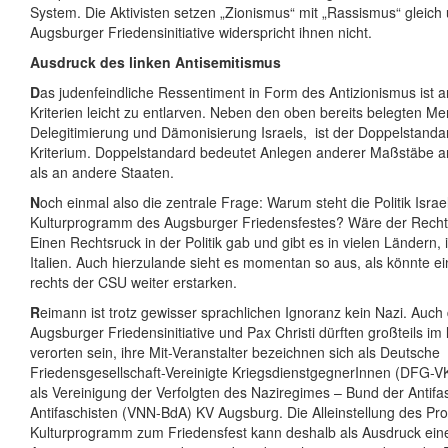
System. Die Aktivisten setzen „Zionismus“ mit „Rassismus“ gleich
Augsburger Friedensinitiative widerspricht ihnen nicht.
Ausdruck des linken Antisemitismus
D
as judenfeindliche Ressentiment in Form des Antizionismus ist
Kriterien leicht zu entlarven. Neben den oben bereits belegten M
Delegitimierung und Dämonisierung Israels,
ist der Doppelstandar
Kriterium. Doppelstandard bedeutet Anlegen anderer Maßstäbe an
als an andere Staaten.
N
och einmal also die zentrale Frage: Warum steht die Politik Israe
Kulturprogramm des Augsburger Friedensfestes? Wäre der Recht
Einen Rechtsruck in der Politik gab und gibt es in vielen Ländern,
Italien. Auch hierzulande sieht es momentan so aus, als könnte ei
rechts der CSU weiter erstarken.
R
eimann ist trotz gewisser sprachlichen Ignoranz kein Nazi. Auch 
Augsburger Friedensinitiative und Pax Christi dürften großteils im
verorten sein, ihre Mit-Veranstalter bezeichnen sich als Deutsche
Friedensgesellschaft-Vereinigte KriegsdienstgegnerInnen (DFG-
als Vereinigung der Verfolgten des Naziregimes – Bund der Antifa
Antifaschisten (VNN-BdA) KV Augsburg. Die Alleinstellung des P
Kulturprogramm zum Friedensfest kann deshalb als Ausdruck eine