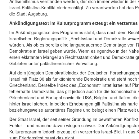
Antisemitismus verstanden werden, der sich immer wieder in der 
Israel-Palästina-Konflikt niederschlägt. Zu verantworten hat das
die Stadt Augsburg.
Ankündigungstext im Kulturprogramm erzeugt ein verzerrtes I
I
m Ankündigungstext des Programms steht, dass nach dem Rechts
israelischen Regierungspolitik „Rechtsstaat und Demokratie
weite
würden. Als ob es bereits eine langandauernde Demontage von R
Demokratie in Israel geben würde. Wenn es irgendwo in der Nähe 
einen eklatanten Mangel an Rechtsstaatlichkeit und Demokratie gi
Gebieten unter palästinensischer Verwaltung.
A
uf dem jüngsten Demokratieindex der Deutschen Forschungsgeme
Israel mit Platz 30 als funktionierende Demokratie und steht noc
Griechenland. Derselbe Index des „Economist“ listet Israel auf Pla
fehlerhafte Demokratie, das gilt jedoch auch für die tschechische 
Griechenland und Portugal sowie die USA, Belgien und Italien, die
hinter Israel stehen. In beiden Erhebungen gilt Palästina als harte
beziehungsweise autoritäres Regime und belegt einen Platz weit 
D
er Staat Israel, der seit seiner Gründung im bewaffneten Konflikt
Fehler – und manche davon wiegen schwer. Der Ankündigungstex
Kulturprogramm jedoch erzeugt ein verzerrtes Israel-Bild. In das
zum Friedensfest passt das nicht.