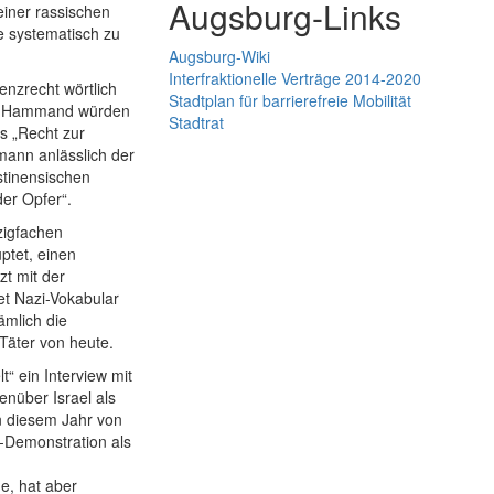
Augsburg-Links
iner rassischen
e systematisch zu
Augsburg-Wiki
Interfraktionelle Verträge 2014-2020
enzrecht wörtlich
Stadtplan für barrierefreie Mobilität
aut Hammand würden
Stadtrat
as „Recht zur
ann anlässlich der
stinensischen
er Opfer“.
zigfachen
ptet, einen
t mit der
et Nazi-Vokabular
ämlich die
Täter von heute.
t“ ein Interview mit
enüber Israel als
n diesem Jahr von
-Demonstration als
de, hat aber