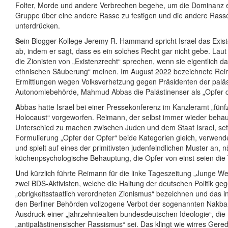
Folter, Morde und andere Verbrechen begehe, um die Dominanz e
Gruppe über eine andere Rasse zu festigen und die andere Rass
unterdrücken.
S
ein Blogger-Kollege Jeremy R. Hammand spricht Israel das Exist
ab, indem er sagt, dass es ein solches Recht gar nicht gebe. L
die Zionisten von „Existenzrecht“ sprechen, wenn sie eigentlich d
ethnischen Säuberung“ meinen. Im August 2022 bezeichnete Reim
Ermittlungen wegen Volksverhetzung gegen Präsidenten der palä
Autonomiebehörde, Mahmud Abbas die Palästinenser als „Opfer d
A
bbas hatte Israel bei einer Pressekonferenz im Kanzleramt „fünf
Holocaust“ vorgeworfen. Reimann, der selbst immer wieder behau
Unterschied zu machen zwischen Juden und dem Staat Israel, setz
Formulierung „Opfer der Opfer“ beide Kategorien gleich, verwend
und spielt auf eines der primitivsten judenfeindlichen Muster an, n
küchenpsychologische Behauptung, die Opfer von einst seien die 
U
nd kürzlich führte Reimann für die linke Tageszeitung „Junge Wel
zwei BDS-Aktivisten, welche die Haltung der deutschen Politik geg
„obrigkeitsstaatlich verordneten Zionismus“ bezeichnen und das i
den Berliner Behörden vollzogene Verbot der sogenannten Nakba
Ausdruck einer „jahrzehntealten bundesdeutschen Ideologie“, die
„antipalästinensischer Rassismus“ sei. Das klingt wie wirres Gere