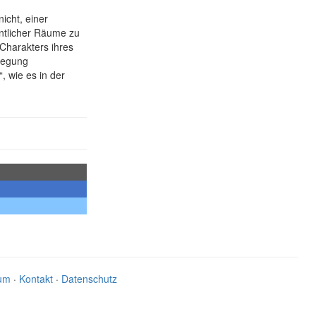
icht, einer
ntlicher Räume zu
Charakters ihres
wegung
 wie es in der
um
·
Kontakt
·
Datenschutz