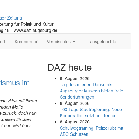
ger Zeitung
itung für Politik und Kultur
ng 18 - www.daz-augsburg.de
ort
Kommentar
Vermischtes
… ausgeleuchtet
DAZ heute
8. August 2026
vismus im
Tag des offenen Denkmals:
Augsburger Museen bieten freie
Sonderführungen
estzyklus mit ihrem
8. August 2026
enden Motto
100 Tage Stadtregierung: Neue
te zurück, doch nun
Kooperation setzt auf Tempo
r antisemitischen
8. August 2026
t und wird über
Schul­weg­trai­ning: Poli­zei übt mit
ABC-Schüt­zen