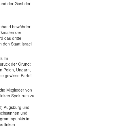
 und der Gast der
 anhand bewährter
erkmalen der
d das dritte
 den Staat Israel
ls im
sruck der Grund:
 in Polen, Ungarn,
ne gewisse Partei
die Mitglieder von
 linken Spektrum zu
VK) Augsburg und
schistinnen und
rogrammpunkts im
s linken