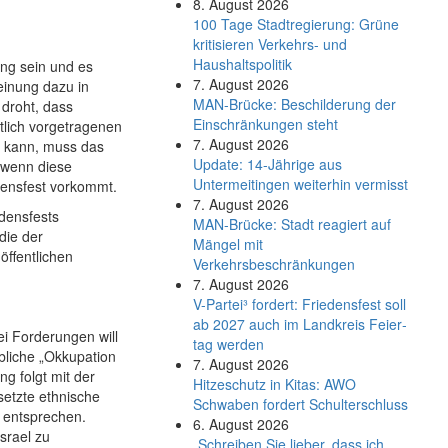
8. August 2026
100 Tage Stadtregierung: Grüne
kritisieren Verkehrs- und
Haushaltspolitik
ung sein und es
7. August 2026
einung dazu in
MAN-Brücke: Beschilderung der
droht, dass
Einschränkungen steht
lich vorgetragenen
7. August 2026
n kann, muss das
Update: 14-Jährige aus
 wenn diese
Untermeitingen weiterhin vermisst
ensfest vorkommt.
7. August 2026
edensfests
MAN-Brücke: Stadt reagiert auf
die der
Mängel mit
öffentlichen
Verkehrsbeschränkungen
7. August 2026
V-Partei­³ fordert: Friedens­fest soll
ab 2027 auch im Land­kreis Feier­
ei Forderungen will
tag werden
bliche „Okkupation
7. August 2026
g folgt mit der
Hitzeschutz in Kitas: AWO
setzte ethnische
Schwaben fordert Schulterschluss
n entsprechen.
6. August 2026
srael zu
„Schreiben Sie lieber, dass ich