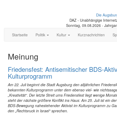
Die Augsbur
DAZ - Unabhängige Internetze
Sonntag, 09.08.2026 - Jahrga
Startseite
Politik
Kultur
Kurznachrichten
Sp
Meinung
Friedensfest: Antisemitischer BDS-Akti
Kulturprogramm
Am 22. Juli beginnt die Stadt Augsburg den alljährlichen Friedensf
bekannten Kulturprogramm unter dem ebenso viel- wie nichtssag
„Kreativität“. Der letzte Streit ums Friedensfest liegt wenige Mona
steht der nächste größere Konflikt ins Haus: Am 25. Juli ist ein de
BDS-Bewegung nahestehender Aktivist im Kulturprogramm zu Gas
den „Rechtsruck in Israel“ sprechen.