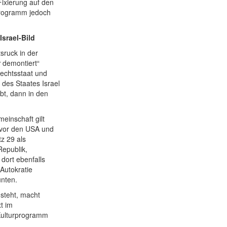
Fixierung auf den
 Programm
jedoch
srael-Bild
ruck in der
r
demontiert“
echtsstaat und
des Staates Israel
bt, dann in den
inschaft gilt
h vor den USA und
tz 29 als
Republik,
 dort ebenfalls
 Autokratie
unten.
 steht, macht
t im
 Kulturprogramm