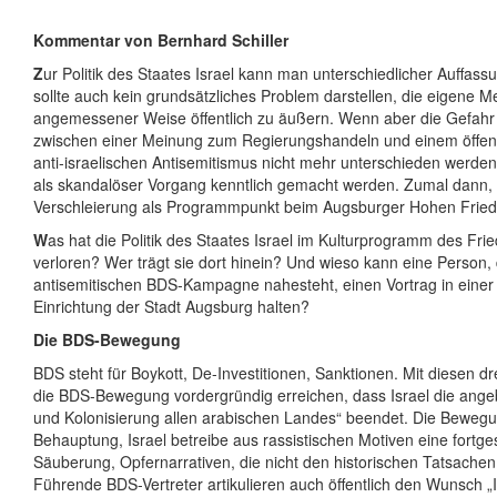
Kommentar von Bernhard Schiller
Z
ur Politik des Staates Israel kann man unterschiedlicher Auffass
sollte auch kein grundsätzliches Problem darstellen, die eigene M
angemessener Weise öffentlich zu äußern. Wenn aber die Gefahr 
zwischen einer Meinung zum Regierungshandeln und einem öffent
anti-israelischen Antisemitismus nicht mehr unterschieden werde
als skandalöser Vorgang kenntlich gemacht werden. Zumal dann,
Verschleierung als Programmpunkt beim Augsburger Hohen Fried
W
as hat die Politik des Staates Israel im Kulturprogramm des Fri
verloren? Wer trägt sie dort hinein? Und wieso kann eine Person, 
antisemitischen BDS-Kampagne nahesteht, einen Vortrag in einer 
Einrichtung der Stadt Augsburg halten?
Die BDS-Bewegung
BDS steht für Boykott, De-Investitionen, Sanktionen. Mit diesen dr
die BDS-Bewegung vordergründig erreichen, dass Israel die ange
und Kolonisierung allen arabischen Landes“ beendet. Die Bewegun
Behauptung, Israel betreibe aus rassistischen Motiven eine fortge
Säuberung, Opfernarrativen, die nicht den historischen Tatsache
Führende BDS-Vertreter artikulieren auch öffentlich den Wunsch „I