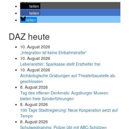
teilen
teilen
teilen
DAZ heute
10. August 2026
„Integration ist keine Einbahnstraße“
10. August 2026
Le­bens­ret­ter: Spar­kas­se stellt Erst­hel­fer frei
10. August 2026
Ar­chäo­lo­gi­sche Gra­bun­gen auf Thea­ter­bau­stel­le ab­
ge­schlos­sen
8. August 2026
Tag des offenen Denkmals: Augsburger Museen
bieten freie Sonderführungen
8. August 2026
100 Tage Stadtregierung: Neue Kooperation setzt auf
Tempo
8. August 2026
Schul­weg­trai­ning: Poli­zei übt mit ABC-Schüt­zen