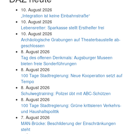
10. August 2026
„Integration ist keine Einbahnstraße“
10. August 2026
Le­bens­ret­ter: Spar­kas­se stellt Erst­hel­fer frei
10. August 2026
Ar­chäo­lo­gi­sche Gra­bun­gen auf Thea­ter­bau­stel­le ab­
ge­schlos­sen
8. August 2026
Tag des offenen Denkmals: Augsburger Museen
bieten freie Sonderführungen
8. August 2026
100 Tage Stadtregierung: Neue Kooperation setzt auf
Tempo
8. August 2026
Schul­weg­trai­ning: Poli­zei übt mit ABC-Schüt­zen
8. August 2026
100 Tage Stadtregierung: Grüne kritisieren Verkehrs-
und Haushaltspolitik
7. August 2026
MAN-Brücke: Beschilderung der Einschränkungen
steht