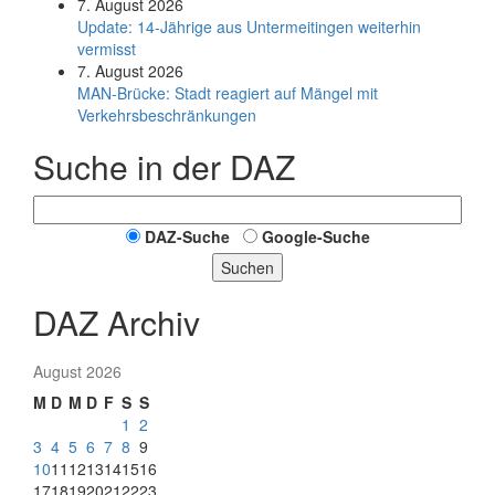
7. August 2026
Update: 14-Jährige aus Untermeitingen weiterhin
vermisst
7. August 2026
MAN-Brücke: Stadt reagiert auf Mängel mit
Verkehrsbeschränkungen
Suche in der DAZ
DAZ-Suche
Google-Suche
Suchen
DAZ Archiv
August 2026
M
D
M
D
F
S
S
1
2
3
4
5
6
7
8
9
10
11
12
13
14
15
16
17
18
19
20
21
22
23