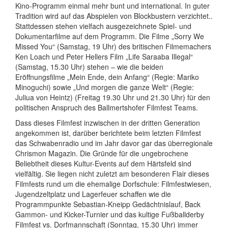
Kino-Programm einmal mehr bunt und international. In guter
Tradition wird auf das Abspielen von Blockbustern verzichtet..
Stattdessen stehen vielfach ausgezeichnete Spiel- und
Dokumentarfilme auf dem Programm. Die Filme „Sorry We
Missed You“ (Samstag, 19 Uhr) des britischen Filmemachers
Ken Loach und Peter Hellers Film „Life Saraaba Illegal“
(Samstag, 15.30 Uhr) stehen – wie die beiden
Eröffnungsfilme „Mein Ende, dein Anfang“ (Regie: Mariko
Minoguchi) sowie „Und morgen die ganze Welt“ (Regie:
Juliua von Heintz) (Freitag 19.30 Uhr und 21.30 Uhr) für den
politischen Anspruch des Ballmertshofer Filmfest Teams.
Dass dieses Filmfest inzwischen in der dritten Generation
angekommen ist, darüber berichtete beim letzten Filmfest
das Schwabenradio und im Jahr davor gar das überregionale
Chrismon Magazin. Die Gründe für die ungebrochene
Beliebtheit dieses Kultur-Events auf dem Härtsfeld sind
vielfältig. Sie liegen nicht zuletzt am besonderen Flair dieses
Filmfests rund um die ehemalige Dorfschule: Filmfestwiesen,
Jugendzeltplatz und Lagerfeuer schaffen wie die
Programmpunkte Sebastian-Kneipp Gedächtnislauf, Back
Gammon- und Kicker-Turnier und das kultige Fußballderby
Filmfest vs. Dorfmannschaft (Sonntag, 15.30 Uhr) immer