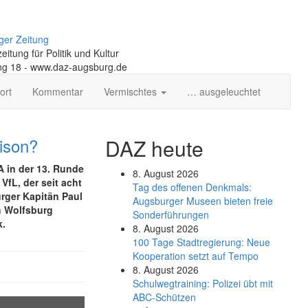
ger Zeitung
itung für Politik und Kultur
ng 18 - www.daz-augsburg.de
ort
Kommentar
Vermischtes
… ausgeleuchtet
ison?
DAZ heute
A in der 13. Runde
8. August 2026
fL, der seit acht
Tag des offenen Denkmals:
rger Kapitän Paul
Augsburger Museen bieten freie
h Wolfsburg
Sonderführungen
k.
8. August 2026
100 Tage Stadtregierung: Neue
Kooperation setzt auf Tempo
8. August 2026
Schul­weg­trai­ning: Poli­zei übt mit
ABC-Schüt­zen