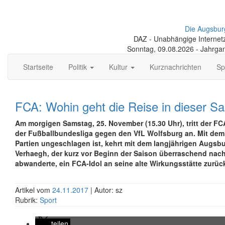
Die Augsbur
DAZ - Unabhängige Internetze
Sonntag, 09.08.2026 - Jahrga
Startseite
Politik
Kultur
Kurznachrichten
Sp
FCA: Wohin geht die Reise in dieser Sa
Am morgigen Samstag, 25. November (15.30 Uhr), tritt der FC
der Fußballbundesliga gegen den VfL Wolfsburg an. Mit dem V
Partien ungeschlagen ist, kehrt mit dem langjährigen Augsbu
Verhaegh, der kurz vor Beginn der Saison überraschend nac
abwanderte, ein FCA-Idol an seine alte Wirkungsstätte zurüc
Artikel vom
24.11.2017
| Autor: sz
Rubrik:
Sport
teilen