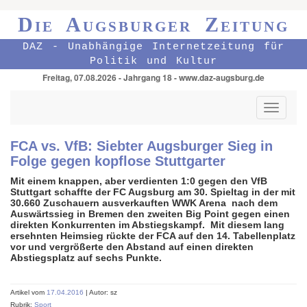
Die Augsburger Zeitung
DAZ - Unabhängige Internetzeitung für
Politik und Kultur
Freitag, 07.08.2026 - Jahrgang 18 - www.daz-augsburg.de
Toggle
navigati
FCA vs. VfB: Siebter Augsburger Sieg in
Folge gegen kopflose Stuttgarter
Mit einem knappen, aber verdienten 1:0 gegen den VfB
Stuttgart schaffte der FC Augsburg am 30. Spieltag in der mit
30.660 Zuschauern ausverkauften WWK Arena nach dem
Auswärtssieg in Bremen den zweiten Big Point gegen einen
direkten Konkurrenten im Abstiegskampf. Mit diesem lang
ersehnten Heimsieg rückte der FCA auf den 14. Tabellenplatz
vor und vergrößerte den Abstand auf einen direkten
Abstiegsplatz auf sechs Punkte.
Artikel vom
17.04.2016
| Autor: sz
Rubrik:
Sport