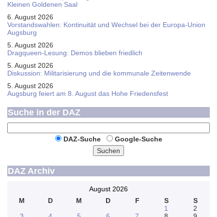
Kleinen Goldenen Saal
6. August 2026
Vorstandswahlen: Kontinuität und Wechsel bei der Europa-Union
Augsburg
5. August 2026
Dragqueen-Lesung: Demos blieben friedlich
5. August 2026
Diskussion: Mi­li­ta­ri­sie­rung und die kommunale Zeitenwende
5. August 2026
Augsburg feiert am 8. August das Hohe Friedensfest
Suche in der DAZ
DAZ-Suche
Google-Suche
Suchen
DAZ Archiv
August 2026
M
D
M
D
F
S
S
1
2
3
4
5
6
7
8
9