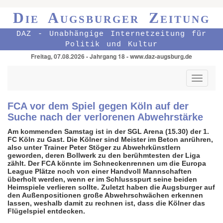
Die Augsburger Zeitung
DAZ - Unabhängige Internetzeitung für
Politik und Kultur
Freitag, 07.08.2026 - Jahrgang 18 - www.daz-augsburg.de
Toggle
navigati
FCA vor dem Spiel gegen Köln auf der
Suche nach der verlorenen Abwehrstärke
Am kommenden Samstag ist in der SGL Arena (15.30) der 1.
FC Köln zu Gast. Die Kölner sind Meister im Beton anrühren,
also unter Trainer Peter Stöger zu Abwehrkünstlern
geworden, deren Bollwerk zu den berühmtesten der Liga
zählt. Der FCA könnte im Schneckenrennen um die Europa
League Plätze noch von einer Handvoll Mannschaften
überholt werden, wenn er
im Schlussspurt
seine beiden
Heimspiele verlieren sollte. Zuletzt haben die Augsburger auf
den Außenpositionen große Abwehrschwächen erkennen
lassen, weshalb damit zu rechnen ist, dass die Kölner das
Flügelspiel entdecken.