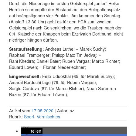
Durch die Niederlage im ersten Geisterspiel „unter“ Heiko
Herrlich schrumpfte der Abstand auf den Relegationsplatz
auf beängstigende vier Punkte.
Am kommenden Sonntag
(Anstoß 13.30 Uhr) geht es für den FCA zum zweiten
Geisterspiel nach Gelsenkirchen, wo die Trauben nach der
0:4
Klatsche der Knappen beim Erzrivalen Dortmund
nicht
niedriger hängen dürften.
Startaufstellung:
Andreas Luthe; – Marek Suchý;
Raphael Framberger; Philipp Max; Tin Jedvaj; –
Rani Khedira; Daniel Baier; Ruben Vargas; Marco Richter;
Eduard Löwen; – Florian Niederlechner;
Eingewechselt:
Felix Uduokhai (65. für Marek Suchy);
Amaral Borduchi Iago (79. für Ruben Vargas);
Sergio Córdova (87. für Marco Richter); Noah Sarenren
Bazee (87. für Eduard Löwen),
Artikel vom
17.05.2020
| Autor: sz
Rubrik:
Sport
,
Vermischtes
teilen