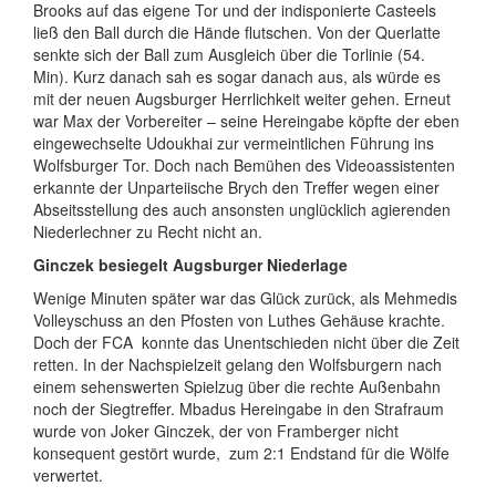
Brooks auf das eigene Tor und der indisponierte Casteels
ließ den Ball durch die Hände flutschen. Von der Querlatte
senkte sich der Ball zum Ausgleich über die Torlinie (54.
Min). Kurz danach sah es sogar danach aus, als würde es
mit der neuen Augsburger Herrlichkeit weiter gehen. Erneut
war Max der Vorbereiter – seine Hereingabe köpfte der eben
eingewechselte Udoukhai zur vermeintlichen Führung ins
Wolfsburger Tor. Doch nach Bemühen des Videoassistenten
erkannte der Unparteiische Brych den Treffer wegen einer
Abseitsstellung des auch ansonsten unglücklich agierenden
Niederlechner zu Recht nicht an.
Ginczek besiegelt Augsburger Niederlage
Wenige Minuten später war das Glück zurück, als Mehmedis
Volleyschuss an den Pfosten von Luthes Gehäuse krachte.
Doch der FCA
konnte das Unentschieden nicht über die Zeit
retten. In der Nachspielzeit gelang den Wolfsburgern nach
einem sehenswerten Spielzug über die rechte Außenbahn
noch der Siegtreffer. Mbadus Hereingabe in den Strafraum
wurde von Joker Ginczek, der von Framberger nicht
konsequent gestört wurde,
zum 2:1 Endstand für die Wölfe
verwertet.