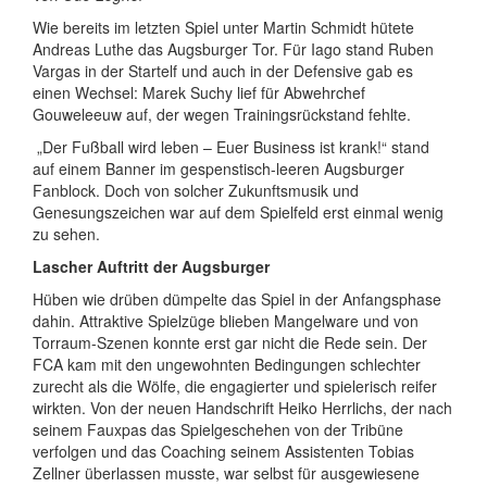
Wie bereits im letzten Spiel unter Martin Schmidt hütete
Andreas Luthe das Augsburger Tor. Für Iago stand Ruben
Vargas in der Startelf und auch in der Defensive gab es
einen Wechsel: Marek Suchy lief für Abwehrchef
Gouweleeuw auf, der wegen Trainingsrückstand fehlte.
„Der Fußball wird leben – Euer Business ist krank!“ stand
auf einem Banner im gespenstisch-leeren Augsburger
Fanblock. Doch von solcher Zukunftsmusik und
Genesungszeichen war auf dem Spielfeld erst einmal wenig
zu sehen.
Lascher Auftritt der Augsburger
Hüben wie drüben dümpelte das Spiel in der Anfangsphase
dahin. Attraktive Spielzüge blieben Mangelware und von
Torraum-Szenen konnte erst gar nicht die Rede sein. Der
FCA kam mit den ungewohnten Bedingungen schlechter
zurecht als die Wölfe, die engagierter und spielerisch reifer
wirkten. Von der neuen Handschrift Heiko Herrlichs, der nach
seinem Fauxpas das Spielgeschehen von der Tribüne
verfolgen und das Coaching seinem Assistenten Tobias
Zellner überlassen musste, war selbst für ausgewiesene