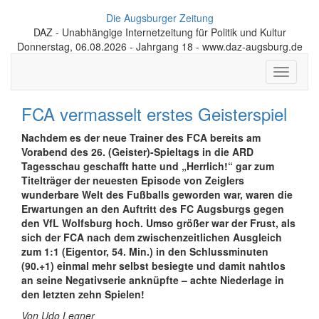
Die Augsburger Zeitung
DAZ - Unabhängige Internetzeitung für Politik und Kultur
Donnerstag, 06.08.2026 - Jahrgang 18 - www.daz-augsburg.de
Toggle
navigati
FCA vermasselt erstes Geisterspiel
Nachdem es der neue Trainer des FCA bereits am
Vorabend des 26. (Geister)-Spieltags in die ARD
Tagesschau geschafft hatte und „Herrlich!“ gar zum
Titelträger der neuesten Episode von Zeiglers
wunderbare Welt des Fußballs geworden war, waren die
Erwartungen an den Auftritt des FC Augsburgs gegen
den VfL Wolfsburg hoch. Umso größer war der Frust, als
sich der FCA nach dem zwischenzeitlichen Ausgleich
zum 1:1 (Eigentor, 54. Min.) in den Schlussminuten
(90.+1) einmal mehr selbst besiegte und damit nahtlos
an seine Negativserie anknüpfte – achte Niederlage in
den letzten zehn Spielen!
Von Udo Legner