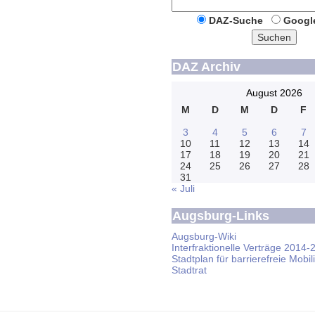
DAZ-Suche
Googl
Suchen
DAZ Archiv
August 2026
M
D
M
D
F
3
4
5
6
7
10
11
12
13
14
17
18
19
20
21
24
25
26
27
28
31
« Juli
Augsburg-Links
Augsburg-Wiki
Interfraktionelle Verträge 2014-
Stadtplan für barrierefreie Mobili
Stadtrat