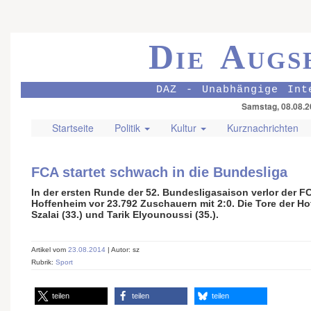
Die Augs
DAZ - Unabhängige Int
Samstag, 08.08.2
Startseite
Politik
Kultur
Kurznachrichten
FCA startet schwach in die Bundesliga
In der ersten Runde der 52. Bundesligasaison verlor der 
Hoffenheim vor 23.792 Zuschauern mit 2:0. Die Tore der Ho
Szalai (33.) und Tarik Elyounoussi (35.).
Artikel vom
23.08.2014
| Autor: sz
Rubrik:
Sport
teilen
teilen
teilen