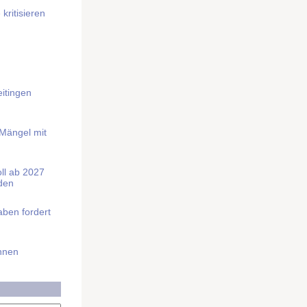
kritisieren
itingen
 Mängel mit
soll ab 2027
rden
aben fordert
Ihnen