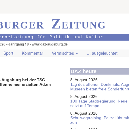
burger Zeitung
ernetzeitung für Politik und Kultur
026 - Jahrgang 18 - www.daz-augsburg.de
Sport
Kommentar
Vermischtes
… ausgeleuchtet
DAZ heute
FC Augsburg bei der TSG
8. August 2026
ffenheimer erzielten Adam
Tag des offenen Denkmals: Aug
Museen bieten freie Sonderfüh
8. August 2026
100 Tage Stadtregierung: Neue
setzt auf Tempo
8. August 2026
Schul­weg­trai­ning: Poli­zei übt 
zen