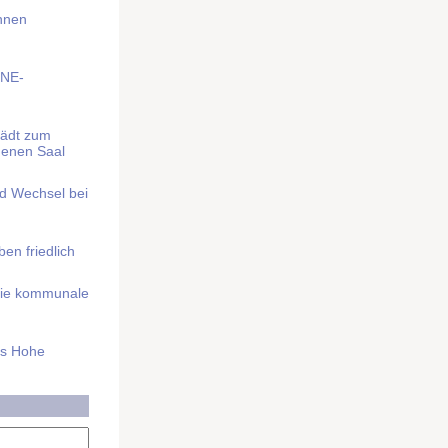
Ihnen
BNE-
lädt zum
denen Saal
nd Wechsel bei
n friedlich
nd die kommunale
as Hohe