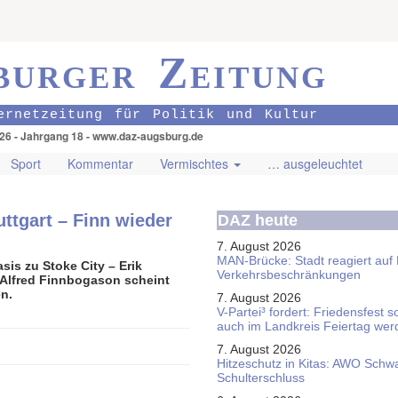
burger Zeitung
ernetzeitung für Politik und Kultur
026 - Jahrgang 18 - www.daz-augsburg.de
Sport
Kommentar
Vermischtes
… ausgeleuchtet
ttgart – Finn wieder
DAZ heute
7. August 2026
MAN-Brücke: Stadt reagiert auf
sis zu Stoke City – Erik
Verkehrsbeschränkungen
 Alfred Finnbogason scheint
n.
7. August 2026
V-Partei­³ fordert: Friedens­fest 
auch im Land­kreis Feier­tag we
7. August 2026
Hitzeschutz in Kitas: AWO Schw
Schulterschluss