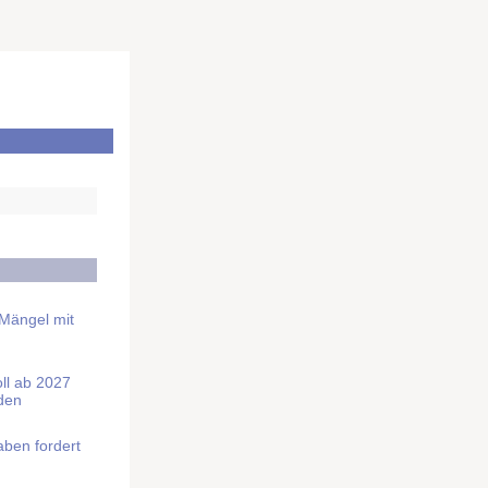
 Mängel mit
soll ab 2027
rden
aben fordert