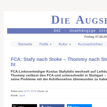
Die Augs
DAZ - Unabhängige Int
Freitag, 07.08.2
Startseite
Politik
Kultur
Kurznachrichten
FCA: Stafy nach Stoke – Thommy nach Stu
fit
FCA-Linksverteidiger Kostas Stafylidis wechselt auf Leihba
Thommy verlässt den FCA und unterschreibt in Stuttgart –
seine Probleme mit der Achillessehne überwunden zu habe
Artikel vom
18.01.2018
| Autor: sz
Rubrik:
Sport