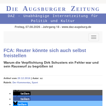
Die Augsburger Zeitung
DAZ - Unabhängige Internetzeitung für
Politik und Kultur
Freitag, 07.08.2026 - Jahrgang 18 - www.daz-augsburg.de
Toggle
navigati
FCA: Reuter könnte sich auch selbst
freistellen
Warum die Verpflichtung Dirk Schusters ein Fehler war und
sein Rauswurf zu begrüßen ist
Artikel vom
20.12.2016
| Autor: sz
Rubrik:
Der Kommentar
,
Sport
teilen
teilen
teilen