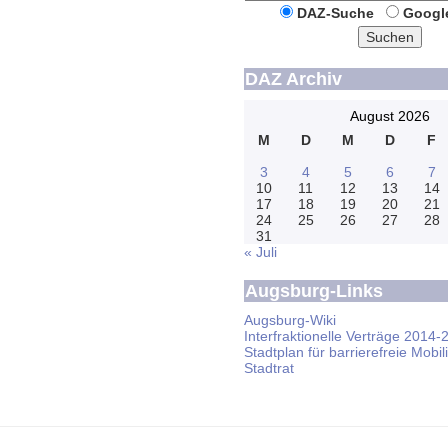
DAZ-Suche
Googl
Suchen
DAZ Archiv
August 2026
M
D
M
D
F
3
4
5
6
7
10
11
12
13
14
17
18
19
20
21
24
25
26
27
28
31
« Juli
Augsburg-Links
Augsburg-Wiki
Interfraktionelle Verträge 2014-
Stadtplan für barrierefreie Mobili
Stadtrat