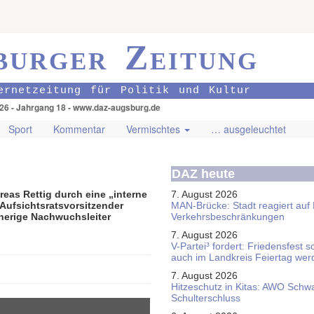
burger Zeitung
ernetzeitung für Politik und Kultur
026 - Jahrgang 18 - www.daz-augsburg.de
Sport
Kommentar
Vermischtes
… ausgeleuchtet
DAZ heute
eas Rettig durch eine „interne
7. August 2026
 Aufsichtsratsvorsitzender
MAN-Brücke: Stadt reagiert auf
sherige Nachwuchsleiter
Verkehrsbeschränkungen
7. August 2026
V-Partei­³ fordert: Friedens­fest 
auch im Land­kreis Feier­tag we
7. August 2026
Hitzeschutz in Kitas: AWO Schw
Schulterschluss