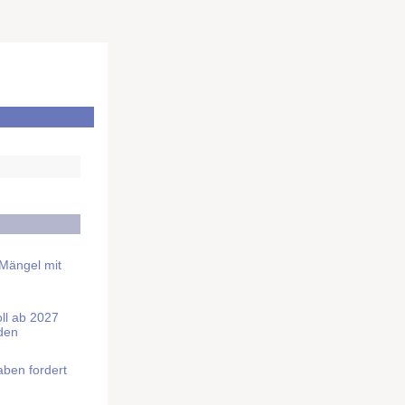
 Mängel mit
soll ab 2027
rden
aben fordert