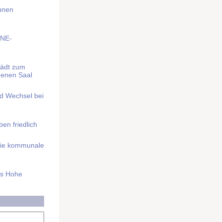
Ihnen
BNE-
lädt zum
denen Saal
nd Wechsel bei
n friedlich
nd die kommunale
as Hohe