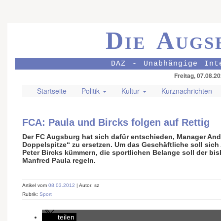
Die Augs
DAZ - Unabhängige Int
Freitag, 07.08.2
Startseite
Politik
Kultur
Kurznachrichten
FCA: Paula und Bircks folgen auf Rettig
Der FC Augsburg hat sich dafür entschieden, Manager Andr
Doppelspitze“ zu ersetzen. Um das Geschäftliche soll sich
Peter Bircks kümmern, die sportlichen Belange soll der bi
Manfred Paula regeln.
Artikel vom
08.03.2012
| Autor: sz
Rubrik:
Sport
teilen