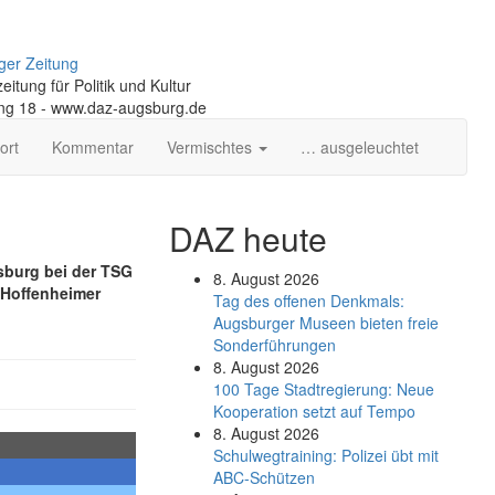
ger Zeitung
itung für Politik und Kultur
ng 18 - www.daz-augsburg.de
ort
Kommentar
Vermischtes
… ausgeleuchtet
DAZ heute
sburg bei der TSG
8. August 2026
 Hoffenheimer
Tag des offenen Denkmals:
Augsburger Museen bieten freie
Sonderführungen
8. August 2026
100 Tage Stadtregierung: Neue
Kooperation setzt auf Tempo
8. August 2026
Schul­weg­trai­ning: Poli­zei übt mit
ABC-Schüt­zen