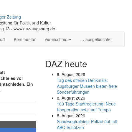
ger Zeitung
itung für Politik und Kultur
ng 18 - www.daz-augsburg.de
ort
Kommentar
Vermischtes
… ausgeleuchtet
DAZ heute
aft
8. August 2026
chte es vor
Tag des offenen Denkmals:
entschieden. Ein
Augsburger Museen bieten freie
.
Sonderführungen
8. August 2026
100 Tage Stadtregierung: Neue
Kooperation setzt auf Tempo
8. August 2026
Schul­weg­trai­ning: Poli­zei übt mit
ABC-Schüt­zen