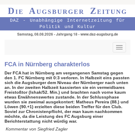
Die Augsburger Zeitung
DAZ - Unabhängige Internetzeitung für
Politik und Kultur
Samstag, 08.08.2026 - Jahrgang 18 - www.daz-augsburg.de
Toggle
navigati
FCA in Nürnberg charakterlos
Der FCA hat in Nürnberg am vergangenen Samstag gegen
den 1. FC Nürnberg mit 0:3 verloren. In Halbzeit eins passten
sich die Augsburger dem Niveau der Nürnberger nach unten
an. In der zweiten Halbzeit kassierten sie ein vermeidbares
Freistoßtor (Ishak/52. Min.) und brachten nach vorne kaum
etwas Erwähnenswertes zustande. In der Schlussphase
wurden sie zweimal ausgekontert: Matheus Pereira (88.) und
Löwen (90.+1) erzielten diese beiden Treffer für den Club.
Soviel zur Chronistenpflicht, der man kaum nachkommen
möchte, da die Leistung des FC Augsburg einer
Berichterstattung nicht würdig war.
Kommentar von Siegfried Zagler