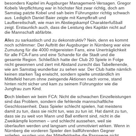
besonders Kapitel im Augsburger Management-Versagen. Gregor
Kobels Verpflichtung war in höchster Not zwar richtig, doch am
Samstag patzte Kobel und sah beim Führungstor richtig schwach
aus. Lediglich Daniel Baier zeigte mit Kampfkraft und
Laufbereitschaft, wie man im Abstiegskampf Charakterfußball
zeigt. Erstaunlich auch, dass die Leistung des Kapitän nicht auf
die Mannschaft abfärbte.
A
lles zu sarkastisch und zu dekonstruktiv? Nein, denn es kommt
noch schlimmer: Der Auftritt der Augsburger in Nürnberg war eine
Zumutung für die 4000 mitgereisten Fans, eine Unerträglichkeit
für alle FCA-Fans und eine Schande für die Stadt und die
gesamte Region. Schließlich hatte der Club 20 Spiele in Folge
nicht gewonnen und ziert mit Abstand zurecht das Tabellenende,
wie am Samstag wunderbar zu sehen war. Der Club hatte nämlich
keinen starken Tag erwischt, sondern spielte umständlich im
Mittelfeld herum ohne zwingende Aktionen nach vorne, stand
hinten nicht sicher und kam zu seinem Führungstor wie die
Jungfrau zum Kind.
D
och bleiben wir beim FCA: Nicht die schwachen Einzelleistungen
sind das Problem, sondern die fehlende mannschaftliche
Geschlossenheit. Dass Spieler schlecht spielen, hat meistens
damit zu tun, dass sie nicht tun, was zu tun ist. Hat damit zu tun,
dass sie zu weit von Mann und Ball entfernt sind, nicht in die
Zweikämpfe kommen – und schlecht aussehen, weil sie
überlaufen werden und langsam und unmotiviert wirken. Wenn in
Nürnberg die vorderen Spieler den ballführenden Gegner
anliefen, wurden von der Mittelfeldreihe die Passwege nicht