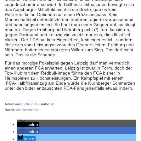
zugedeckt oder erschwert. In Ballbesitz-Situationen bewegte sich
das Augsburger Mittelfeld nicht in die Breite, gab es kein
Rollieren, keine Optionen auf einen Präzisionspass. Kein
Mannschaftsteil unterstützte den anderen, agierte voraussehend
und handlungsorientiert. So baut man einen Gegner auf, so steigt
man ab. Gegen Freiburg und Nürnberg acht (!) Tore kassieren,
gegen Dortmund und Leipzig wie zuletzt nur eins, dies lässt tief
blicken. Der FCA hat kein Eigenleben, kein eigenes Ich, sondern
lässt sich vom Leistungsniveau des Gegners leiten. Freiburg und
Nürnberg hatten einen stärkeren Willen zum Sieg. Das darf nicht
sein. Das ist die Schande.
F
ür das morgige Pokalspiel gegen Leipzig darf man vermutlich
einen anderen FCA erwarten. Leipzig ist zwar in Form, doch der
Top-Klub mit dem Redbull-Image führte den FCA bisher in
Heimspielen zu Höchstleistungen. Ein Kampfspiel mit einem
FCA-Halbfinaleinzug am Ende würde die Nürnberger Schmerzen
unter den bitter enttäuschten FCA-Fans jedenfalls etwas lindern.
Artikel vom
01.04.2019
| Autor: sz
Rubrik:
Der Kommentar
teilen
teilen
teilen