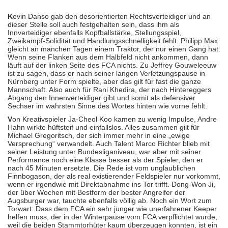
K
evin Danso gab den desorientierten Rechtsverteidiger und an
dieser Stelle soll auch festgehalten sein, dass ihm als
Innverteidiger ebenfalls Kopfballstärke, Stellungsspiel,
Zweikampf-Solidität und Handlungsschnelligkeit fehlt. Philipp Max
gleicht an manchen Tagen einem Traktor, der nur einen Gang hat.
Wenn seine Flanken aus dem Halbfeld nicht ankommen, dann
läuft auf der linken Seite des FCA nichts. Zu Jeffrey Gouweleeuw
ist zu sagen, dass er nach seiner langen Verletzungspause in
Nürnberg unter Form spielte, aber das gilt für fast die ganze
Mannschaft. Also auch für Rani Khedira, der nach Hintereggers
Abgang den Innenverteidiger gibt und somit als defensiver
Sechser im wahrsten Sinne des Wortes hinten wie vorne fehlt.
V
on Kreativspieler Ja-Cheol Koo kamen zu wenig Impulse, Andre
Hahn wirkte hüftsteif und einfallslos. Alles zusammen gilt für
Michael Gregoritsch, der sich immer mehr in eine „ewige
Versprechung“ verwandelt. Auch Talent Marco Richter blieb mit
seiner Leistung unter Bundesliganiveau, war aber mit seiner
Performance noch eine Klasse besser als der Spieler, den er
nach 45 Minuten ersetzte. Die Rede ist vom unglaublichen
Finnbogason, der als real existierender Feldspieler nur vorkommt,
wenn er irgendwie mit Direktabnahme ins Tor trifft. Dong-Won Ji,
der über Wochen mit Bestform der bester Angreifer der
Augsburger war, tauchte ebenfalls völlig ab. Noch ein Wort zum
Torwart: Dass dem FCA ein sehr junger wie unerfahrener Keeper
helfen muss, der in der Winterpause vom FCA verpflichtet wurde,
weil die beiden Stammtorhüter kaum überzeugen konnten, ist ein