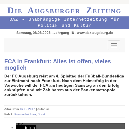
Die Augsburger Zeitung
DAZ - Unabhängige Internetzeitung für
Politik und Kultur
Samstag, 08.08.2026 - Jahrgang 18 - www.daz-augsburg.de
Toggle
navigati
FCA in Frankfurt: Alles ist offen, vieles
möglich
Der FC Augsburg reist am 4. Spieltag der Fußball-Bundesliga
zur Eintracht nach Frankfurt. Nach dem Heimerfolg in der
Vorwoche will der FCA am heutigen Samstag an den Erfolg
anknüpfen und mit Zählbarem aus der Bankenmetropole
zurückkehren.
Artikel vom
16.09.2017
| Autor: sz
Rubrik:
Kurznachrichten
,
Sport
teilen