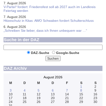
7. August 2026
V-Partei­³ fordert: Friedens­fest soll ab 2027 auch im Land­kreis
Feier­tag werden
7. August 2026
Hitzeschutz in Kitas: AWO Schwaben fordert Schulterschluss
6. August 2026
„Schreiben Sie lieber, dass ich Ihnen unbequem war …“
Suche in der DAZ
DAZ-Suche
Google-Suche
Suchen
DAZ Archiv
August 2026
M
D
M
D
F
S
S
1
2
3
4
5
6
7
8
9
10
11
12
13
14
15
16
17
18
19
20
21
22
23
24
25
26
27
28
29
30
31