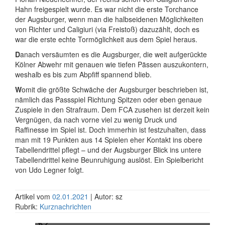
Hahn freigespielt wurde. Es war nicht die erste Torchance
der Augsburger, wenn man die halbseidenen Möglichkeiten
von Richter und Caligiuri (via Freistoß) dazuzählt, doch es
war die erste echte Tormöglichkeit aus dem Spiel heraus.
D
anach versäumten es die Augsburger, die weit aufgerückte
Kölner Abwehr mit genauen wie tiefen Pässen auszukontern,
weshalb es bis zum Abpfiff spannend blieb.
W
omit die größte Schwäche der Augsburger beschrieben ist,
nämlich das Passspiel Richtung Spitzen oder eben genaue
Zuspiele in den Strafraum. Dem FCA zusehen ist derzeit kein
Vergnügen, da nach vorne viel zu wenig Druck und
Raffinesse im Spiel ist. Doch immerhin ist festzuhalten, dass
man mit 19 Punkten aus 14 Spielen eher Kontakt ins obere
Tabellendrittel pflegt – und der Augsburger Blick ins untere
Tabellendrittel keine Beunruhigung auslöst. Ein Spielbericht
von Udo Legner folgt.
Artikel vom
02.01.2021
| Autor: sz
Rubrik:
Kurznachrichten