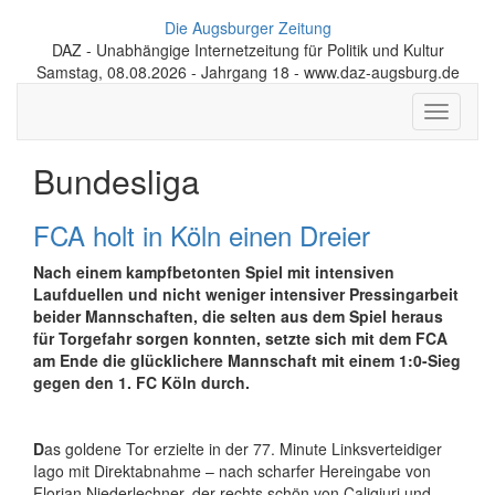
Die Augsburger Zeitung
DAZ - Unabhängige Internetzeitung für Politik und Kultur
Samstag, 08.08.2026 - Jahrgang 18 - www.daz-augsburg.de
Toggle
navigati
Bundesliga
FCA holt in Köln einen Dreier
Nach einem kampfbetonten Spiel mit intensiven
Laufduellen und nicht weniger intensiver Pressingarbeit
beider Mannschaften, die selten aus dem Spiel heraus
für Torgefahr sorgen konnten, setzte sich mit dem FCA
am Ende die glücklichere Mannschaft mit einem 1:0-Sieg
gegen den 1. FC Köln durch.
D
as goldene Tor erzielte in der 77. Minute Linksverteidiger
Iago mit Direktabnahme – nach scharfer Hereingabe von
Florian Niederlechner, der rechts schön von Caligiuri und