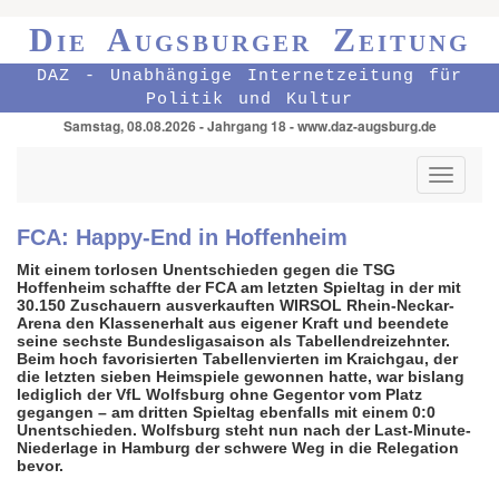
Die Augsburger Zeitung
DAZ - Unabhängige Internetzeitung für
Politik und Kultur
Samstag, 08.08.2026 - Jahrgang 18 - www.daz-augsburg.de
Toggle
navigati
FCA: Happy-End in Hoffenheim
Mit einem torlosen Unentschieden gegen die TSG
Hoffenheim schaffte der FCA am letzten Spieltag in der mit
30.150 Zuschauern ausverkauften
WIRSOL Rhein-Neckar-
Arena den Klassenerhalt aus eigener Kraft und beendete
seine sechste Bundesligasaison als Tabellendreizehnter.
Beim hoch favorisierten Tabellenvierten im Kraichgau, der
die letzten sieben Heimspiele gewonnen hatte, war bislang
lediglich der VfL Wolfsburg ohne Gegentor vom Platz
gegangen – am dritten Spieltag ebenfalls mit einem 0:0
Unentschieden. Wolfsburg steht nun nach der Last-Minute-
Niederlage in Hamburg der schwere Weg in die Relegation
bevor.