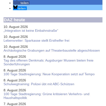
teilen
teilen
DAZ heute
10. August 2026
„Integration ist keine Einbahnstraße“
10. August 2026
Le­bens­ret­ter: Spar­kas­se stellt Erst­hel­fer frei
10. August 2026
Ar­chäo­lo­gi­sche Gra­bun­gen auf Thea­ter­bau­stel­le ab­ge­schlos­sen
8. August 2026
Tag des offenen Denkmals: Augsburger Museen bieten freie
Sonderführungen
8. August 2026
100 Tage Stadtregierung: Neue Kooperation setzt auf Tempo
8. August 2026
Schul­weg­trai­ning: Poli­zei übt mit ABC-Schüt­zen
8. August 2026
100 Tage Stadtregierung: Grüne kritisieren Verkehrs- und
Haushaltspolitik
7. August 2026