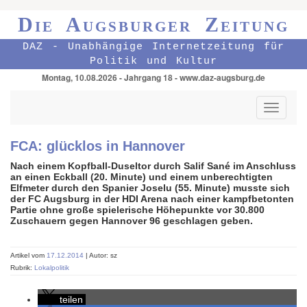
Die Augsburger Zeitung
DAZ - Unabhängige Internetzeitung für
Politik und Kultur
Montag, 10.08.2026 - Jahrgang 18 - www.daz-augsburg.de
Toggle
navigati
FCA: glücklos in Hannover
Nach einem Kopfball-Duseltor durch Salif Sané im Anschluss
an einen Eckball (20. Minute) und einem unberechtigten
Elfmeter durch den Spanier Joselu (55. Minute) musste sich
der FC Augsburg in der HDI Arena nach einer kampfbetonten
Partie ohne große spielerische Höhepunkte vor 30.800
Zuschauern gegen Hannover 96 geschlagen geben.
Artikel vom
17.12.2014
| Autor: sz
Rubrik:
Lokalpolitik
teilen