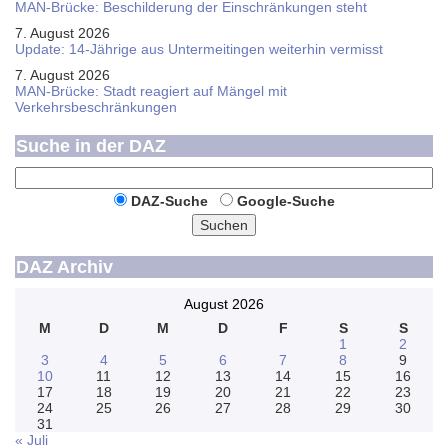
MAN-Brücke: Beschilderung der Einschränkungen steht
7. August 2026
Update: 14-Jährige aus Untermeitingen weiterhin vermisst
7. August 2026
MAN-Brücke: Stadt reagiert auf Mängel mit
Verkehrsbeschränkungen
Suche in der DAZ
DAZ-Suche
Google-Suche
Suchen
DAZ Archiv
August 2026
M
D
M
D
F
S
S
1
2
3
4
5
6
7
8
9
10
11
12
13
14
15
16
17
18
19
20
21
22
23
24
25
26
27
28
29
30
31
« Juli