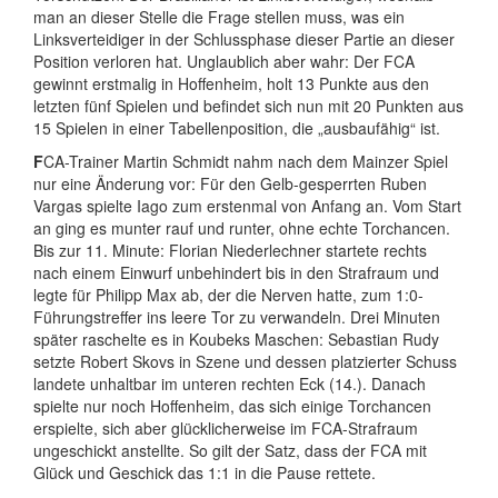
man an dieser Stelle die Frage stellen muss, was ein
Linksverteidiger in der Schlussphase dieser Partie an dieser
Position verloren hat. Unglaublich aber wahr: Der FCA
gewinnt erstmalig in Hoffenheim, holt 13 Punkte aus den
letzten fünf Spielen und befindet sich nun mit 20 Punkten aus
15 Spielen in einer Tabellenposition, die „ausbaufähig“ ist.
F
CA-Trainer Martin Schmidt nahm nach dem Mainzer Spiel
nur eine Änderung vor: Für den Gelb-gesperrten Ruben
Vargas spielte Iago zum erstenmal von Anfang an. Vom Start
an ging es munter rauf und runter, ohne echte Torchancen.
Bis zur 11. Minute: Florian Niederlechner startete rechts
nach einem Einwurf unbehindert bis in den Strafraum und
legte für Philipp Max ab, der die Nerven hatte, zum 1:0-
Führungstreffer ins leere Tor zu verwandeln. Drei Minuten
später raschelte es in Koubeks Maschen: Sebastian Rudy
setzte Robert Skovs in Szene und dessen platzierter Schuss
landete unhaltbar im unteren rechten Eck (14.). Danach
spielte nur noch Hoffenheim, das sich einige Torchancen
erspielte, sich aber glücklicherweise im FCA-Strafraum
ungeschickt anstellte. So gilt der Satz, dass der FCA mit
Glück und Geschick das 1:1 in die Pause rettete.