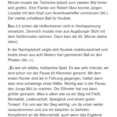
Minute musste der Tscheche jedoch zum zweiten Mal hinter
sich greifen. Eine Flanke von Robert Skov konnte Jürgen
Locadia mit dem Kopf zum Anschlusstreffer ummünzen (80.).
Der zweite unhaltbare Ball für Koubek.
D
as 2:3 schien die Hoffenheimer nicht in Hochspannung
versetzen. Dennoch musste man aus Augsburger Sicht mit
dem Schlimmsten rechnen. Dann kam die 85. Minute (siehe
oben).
I
n der Nachspielzeit zeigte sich Koubek reaktionsschnell und
lenkte einen aus acht Metern hart getretenen Ball an den
Pfosten (90.+1).
„E
s war ein wildes, hektisches Spiel. Es war sehr intensiv, wir
sind schon vor der Pause 63 Kilometer gerannt. Mit dem
ersten Konter sind wir in Führung gegangen, hatten dann
aber eine schwierige erste Hälfte. Wichtig war in der Pause,
den Jungs Mut zu machen. Der Elfmeter hat uns dann
größer gemacht. Alles in allem war es ein Sieg mit Fleiß,
Mentalität, Leidenschaft, Spielglück und einem guten
Torwart. Für uns war der Sieg wichtig, um da unten weiter
rauszukommen und uns ein bisschen zu befreien.
Kompliment an die Mannschaft, auch wenn das Ergebnis