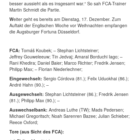
besser aussieht als es insgesamt war.“ So sah FCA-Trainer
Martin Schmidt die Partie.
W
eiter geht es bereits am Dienstag, 17. Dezember. Zum
Auftakt der Englischen Woche vor Weihnachten empfangen
die Augsburger Fortuna Düsseldorf.
FCA:
Tomáš
Koubek; –
Stephan
Lichtsteiner;
Jeffrey
Gouweleeuw;
Tin
Jedvaj;
Amaral Borduchi
Iago; –
Rani
Khedira;
Daniel
Baier;
Marco
Richter;
Fredrik
Jensen;
Philipp
Max; –
Florian
Niederlechner;
Eingewechselt:
Sergio
Córdova (81.);
Felix
Uduokhai (86.);
André
Hahn (90.); –
Ausgewechselt:
Stephan
Lichtsteiner (86.);
Fredrik
Jensen
(81.);
Philipp
Max (90.); –
Auswechselbank:
Andreas
Luthe (TW);
Mads
Pedersen;
Michael
Gregoritsch;
Noah
Sarenren Bazee;
Julian
Schieber;
Reece
Oxford;
Tore (aus Sicht des FCA):