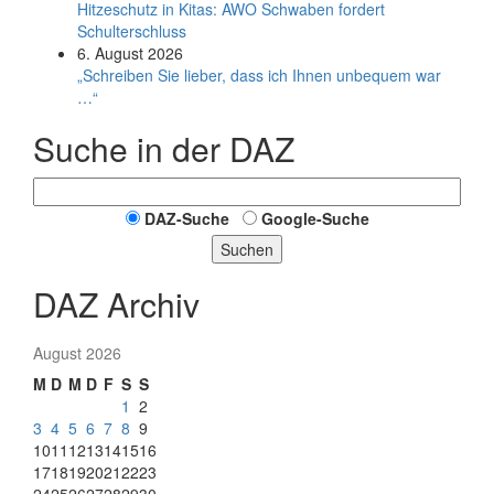
Hitzeschutz in Kitas: AWO Schwaben fordert
Schulterschluss
6. August 2026
„Schreiben Sie lieber, dass ich Ihnen unbequem war
…“
Suche in der DAZ
DAZ-Suche
Google-Suche
Suchen
DAZ Archiv
August 2026
M
D
M
D
F
S
S
1
2
3
4
5
6
7
8
9
10
11
12
13
14
15
16
17
18
19
20
21
22
23