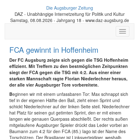
Die Augsburger Zeitung
DAZ - Unabhängige Internetzeitung für Politik und Kultur
Samstag, 08.08.2026 - Jahrgang 18 - www.daz-augsburg.de
Toggle
navigati
FCA gewinnt in Hoffenheim
Der FC Augsburg zeigte sich gegen die TSG Hoffenheim
effizient. Mit Treffern zu den bestmöglichen Zeitpunkten
siegt der FCA gegen die TSG mit 4:2. Aus einer einer
starken Mannschaft ragte Florian Niederlechner heraus,
der alle vier Augsburger Tore vorbereitete.
B
eginnen wir mit einem unfassbaren Tor: Max schnappt sich
tief in der eigenen Hälfte den Ball, zieht einen Sprint und
schickt Niederlechner auf der linken Seite steil. Niederlechner
hat Platz für seinen gut getimten Sprint, den er mit einem
langen wie genauen Querpass abschließt. Der rechts außen
mitgelaufene Augsburger Spieler drückt das Leder vorbei an
Baumann zum 4:2 für den FCA (85.) Iago ist der Name des
Torschützen. Der Brasilianer ist Linksverteidiger, weshalb