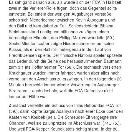
E
s sah ganz danach aus, als würde sich der FCA in Halbzeit
zwei in die Verlierer-Rolle fügen, doch das Gegenteil sollte
eintreten: Bei einem der wenigen Augsburger Vorstöße
schob sich Niederlechner zwischen Kevin Akpoguma und
den Ball und kam dabei zu Fall. Schiedsrichterin Bibiana
Steinhaus stand richtig und pfiff ohne zu zögern einen
berechtigten Elfmeter, den Philipp Max verwandelte (50.).
Sechs Minuten später zeigte Niederlechner erneut seine
Klasse, als er den Ball millimetergenau in den Lauf von
Fredrik Jensen spielte. Der finnische Nationalspieler spitzelte
das Leder durch die Beine des herausstürmenden Baumann
zum 3:1 ins Hoffenheimer Tor (56.). Die technisch versierten
Kraichgauer wurden immer fahriger, warfen aber alles nach
vorne, um den Anschluss zu erzwingen. In den folgenden 20
Minuten herrschte immer wieder Verwirrung im Augsburger
Strafraum – auch deshalb, weil die FCA-Defensive nicht
immer auf Höhe war.
Z
unächst verfehlte ein Schuss von Ihlas Bebou das FCA-Tor
(59.), dann köpfte Sargis Adamyan nach einer Ecke über den
Kasten von Koubek (64.). Die Schreuder-Elf vergeigte ihre
Chancen, weil sie zu unpräzise im Abschluss war (74., 75.).
Und weil FCA-Keeper Koubek stets richtig stand. In der 80.