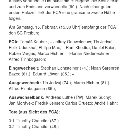
Anstoß vertändelte Uduokhai die Rückgabe, die Kostic erlief
und zum Endstand verwandelte (90.). Nach einer guten
ersten Halbzeit ließ der FCA eine grausame zweite Hälfte
folgen.
A
m Samstag, 15. Februar, (15.30 Uhr) empfängt der FCA
den SC Freiburg.
FCA:
Tomáš
Koubek; –
Jeffrey
Gouweleeuw;
Tin
Jedvaj;
Felix
Uduokhai;
Philipp
Max; –
Rani
Khedira;
Daniel
Baier;
Ruben
Vargas;
Marco
Richter; –
Florian
Niederlechner;
Alfred
Finnbogason;
Eingewechselt:
Stephan
Lichtsteiner (74.);
Noah
Sarenren
Bazee (81.);
Eduard
Löwen (65.); –
Ausgewechselt:
Tin
Jedvaj (74.);
Marco
Richter (81.);
Alfred
Finnbogason (65.);
Auswechselbank:
Andreas
Luthe (TW);
Marek
Suchý;
Jan
Morávek;
Fredrik
Jensen;
Carlos
Gruezo;
André
Hahn;
Tore (aus Sicht des FCA):
0:1 Timothy Chandler (37.)
0:2 Timothy Chandler (48.)