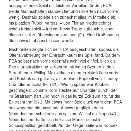
ausgeglichenes Spiel mit leichten Vorteilen für den FCA:
Beide Mannschaften standen tief und riskierten nach vorne
wenig. Deshalb spielte sich zunächst alles im Mittelfeld ab,
bis plötzlich Ruben Vargas – von Florian Niederlechner
schön freigespielt – frei vor Kevin Trapp auftauchte, aber
diesen nicht zu überwinden verstand (9.). Eine Großchance,
die schwach abgeschlossen wurde.
N
ach hinten zeigte sich der FCA ausgeschlafen, sodass die
Offensivabteilung der Eintracht kaum ins Spiel fand. Da dem
FCA selbst nach vorne ebenfalls nicht viel einfiel, blieb die
Partie unattraktiv und zerfahren mit wenig Szenen in den
Strafräumen. Philipp Max zirkelte einen Freistoß flach vorbei
und Koubek sah gut aus, als er einen Kopfball von Timothy
Chandler entschärfte. (32.). Wenig später war Koubek
geschlagen: Dominik Kohr steckte auf Chandler durch, der
im Strafraum hart und hoch in das kurze Eck zum 1:0 für die
Eintracht traf (37.). Mit etwas mehr Spielglück wäre dem FCA
postwendend die passende Antwort geglückt, doch
Niederlechner scheiterte aus spitzem Winkel an Trapp (40.).
Niederlechner hatte sich in klasse Manier selbst in
Schussposition gedribbelt. Auf der Gegenseite war Koubek