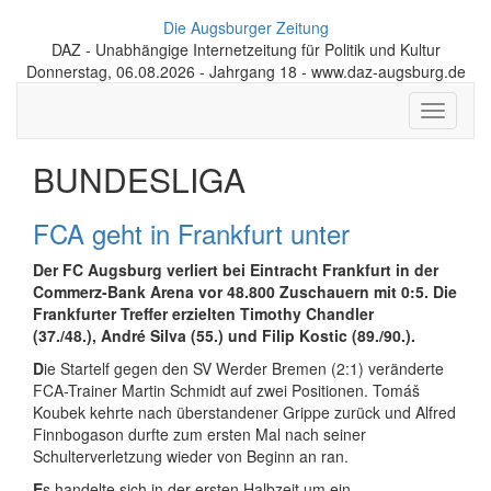
Die Augsburger Zeitung
DAZ - Unabhängige Internetzeitung für Politik und Kultur
Donnerstag, 06.08.2026 - Jahrgang 18 - www.daz-augsburg.de
Toggle
navigati
BUNDESLIGA
FCA geht in Frankfurt unter
Der FC Augsburg verliert bei Eintracht Frankfurt in der
Commerz-Bank Arena vor 48.800 Zuschauern mit 0:5. Die
Frankfurter Treffer erzielten Timothy Chandler
(37./48.), André Silva (55.) und Filip Kostic (89./90.).
D
ie Startelf gegen den SV Werder Bremen (2:1) veränderte
FCA-Trainer Martin Schmidt auf zwei Positionen. Tomáš
Koubek kehrte nach überstandener Grippe zurück und Alfred
Finnbogason durfte zum ersten Mal nach seiner
Schulterverletzung wieder von Beginn an ran.
E
s handelte sich in der ersten Halbzeit um ein