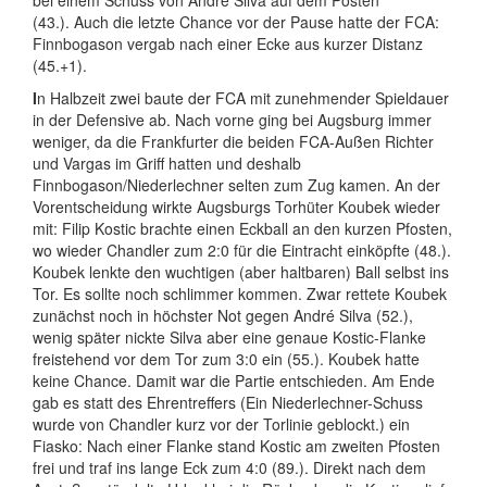
bei einem Schuss von André Silva auf dem Posten
(43.). Auch die letzte Chance vor der Pause hatte der FCA:
Finnbogason vergab nach einer Ecke aus kurzer Distanz
(45.+1).
I
n Halbzeit zwei baute der FCA mit zunehmender Spieldauer
in der Defensive ab. Nach vorne ging bei Augsburg immer
weniger, da die Frankfurter die beiden FCA-Außen Richter
und Vargas im Griff hatten und deshalb
Finnbogason/Niederlechner selten zum Zug kamen. An der
Vorentscheidung wirkte Augsburgs Torhüter Koubek wieder
mit: Filip Kostic brachte einen Eckball an den kurzen Pfosten,
wo wieder Chandler zum 2:0 für die Eintracht einköpfte (48.).
Koubek lenkte den wuchtigen (aber haltbaren) Ball selbst ins
Tor. Es sollte noch schlimmer kommen. Zwar rettete Koubek
zunächst noch in höchster Not gegen André Silva (52.),
wenig später nickte Silva aber eine genaue Kostic-Flanke
freistehend vor dem Tor zum 3:0 ein (55.). Koubek hatte
keine Chance. Damit war die Partie entschieden. Am Ende
gab es statt des Ehrentreffers (Ein Niederlechner-Schuss
wurde von Chandler kurz vor der Torlinie geblockt.) ein
Fiasko: Nach einer Flanke stand Kostic am zweiten Pfosten
frei und traf ins lange Eck zum 4:0 (89.). Direkt nach dem