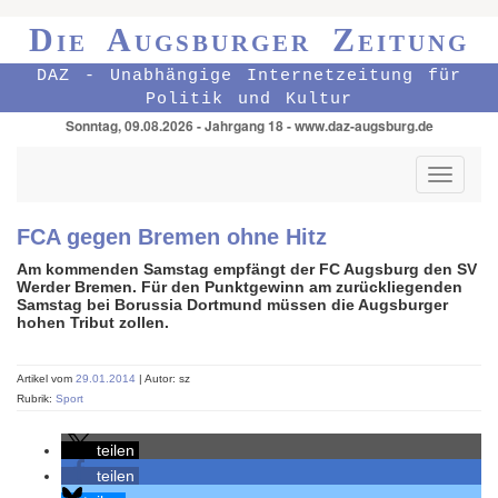
Die Augsburger Zeitung
DAZ - Unabhängige Internetzeitung für
Politik und Kultur
Sonntag, 09.08.2026 - Jahrgang 18 - www.daz-augsburg.de
Toggle
navigati
FCA gegen Bremen ohne Hitz
Am kommenden Samstag empfängt der FC Augsburg den SV
Werder Bremen. Für den Punktgewinn am zurückliegenden
Samstag bei Borussia Dortmund müssen die Augsburger
hohen Tribut zollen.
Artikel vom
29.01.2014
| Autor: sz
Rubrik:
Sport
teilen
teilen