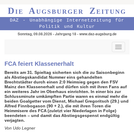
Die Augsburger Zeitung
DAZ - Unabhängige Internetzeitung für
Politik und Kultur
Sonntag, 09.08.2026 - Jahrgang 18 - www.daz-augsburg.de
Toggle
navigati
FCA feiert Klassenerhalt
Bereits am 31. Spieltag sicherten sich die zu Saisonbeginn
als Abstiegskandidat Nummer eins gehandelten
Brechtstädter durch einen 2:0 Heimsieg gegen den FSV
Mainz den Klassenerhalt und dürfen sich mit ihren Fans auf
ein weiteres Jahr im Oberhaus einrichten. In einer bis zur
Schlussminute umkämpften Partie waren es einmal mehr die
beiden Goalgetter vom Dienst, Michael Gregoritsch (29.) und
Alfred Finnbogason (90 + 2.), die mit ihren Toren die
Heimmisere des FCA (zuletzt vier Niederlagen in Folge)
beendeten – und damit das Abstiegsgespenst endgültig
verjagten.
Von Udo Legner