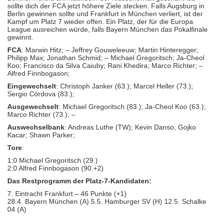
sollte dich der FCA jetzt höhere Ziele stecken. Falls Augsburg in
Berlin gewinnen sollte und Frankfurt in München verliert, ist der
Kampf um Platz 7 wieder offen. Ein Platz, der für die Europa
League ausreichen würde, falls Bayern München das Pokalfinale
gewinnt.
FCA
: Marwin Hitz; – Jeffrey Gouweleeuw; Martin Hinteregger;
Philipp Max; Jonathan Schmid; – Michael Gregoritsch; Ja-Cheol
Koo; Francisco da Silva Caiuby; Rani Khedira; Marco Richter; –
Alfred Finnbogason;
Eingewechselt
: Christoph Janker (63.); Marcel Heller (73.);
Sergio Córdova (83.);
Ausgewechselt
: Michael Gregoritsch (83.); Ja-Cheol Koo (63.);
Marco Richter (73.); –
Auswechselbank
: Andreas Luthe (TW); Kevin Danso; Gojko
Kacar; Shawn Parker;
Tore
:
1:0 Michael Gregoritsch (29.)
2:0 Alfred Finnbogason (90.+2)
Das Restprogramm der Platz-7-Kandidaten:
7. Eintracht Frankfurt – 46 Punkte (+1)
28.4. Bayern München (A) 5.5. Hamburger SV (H) 12.5. Schalke
04 (A)