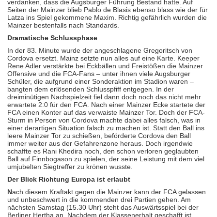
verdanken, dass die Augsburger Führung Bestand hatte. Auf
Seiten der Mainzer blieb Pablo de Blasis ebenso blass wie der für
Latza ins Spiel gekommene Maxim. Richtig gefährlich wurden die
Mainzer bestenfalls nach Standards.
Dramatische Schlussphase
In der 83. Minute wurde der angeschlagene Gregoritsch von
Cordova ersetzt. Mainz setzte nun alles auf eine Karte. Keeper
Rene Adler verstärkte bei Eckbällen und Freistößen die Mainzer
Offensive und die FCA-Fans – unter ihnen viele Augsburger
Schüler, die aufgrund einer Sonderaktion im Stadion waren –
bangten dem erlösenden Schlusspfiff entgegen. In der
dreiminütigen Nachspielzeit fiel dann doch noch das nicht mehr
erwartete 2:0 für den FCA. Nach einer Mainzer Ecke startete der
FCA einen Konter auf das verwaiste Mainzer Tor. Doch der FCA-
Sturm in Person von Cordova machte dabei alles falsch, was in
einer derartigen Situation falsch zu machen ist. Statt den Ball ins
leere Mainzer Tor zu schießen, beförderte Cordova den Ball
immer weiter aus der Gefahrenzone heraus. Doch irgendwie
schaffte es Rani Khedira noch, den schon verloren geglaubten
Ball auf Finnbogason zu spielen, der seine Leistung mit dem viel
umjubelten Siegtreffer zu krönen wusste.
Der Blick Richtung Europa ist erlaubt
N
ach diesem Kraftakt gegen die Mainzer kann der FCA gelassen
und unbeschwert in die kommenden drei Partien gehen. Am
nächsten Samstag (15.30 Uhr) steht das Auswärtsspiel bei der
Berliner Hertha an. Nachdem der Klassenerhalt geschafft ist,