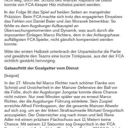
nicht weg, doch der Schuss des Mainzer Kapitäns de Blasis
konnte von FCA-Keeper Hitz mühelos pariert werden.
I
n der Folge litt das Spiel auf beiden Seiten an mangelnder
Präzision. Beim FCA machte sich trotz des engagierten Einsatzes
das Fehlen von Daniel Baier und Jan Moravek bemerkbar. So
fehlte es dem Augsburger Aufbauspiel an
Überraschungsmomenten und Dynamik, was auch durch die
imposanten Einlagen Marco Richters, dem in der Anfangsphase
auffälligsten FCA Spieler, nicht gänzlich kompensiert werden
konnte.
Mitte der ersten Halbzeit unterbrach der Unparteiische die Partie
und gewährte den Teams eine kurze Trinkpause, aus der der FCA
sichtlich gestärkt hervorging.
Galaauftritt der Goalgetter vom Dienst
[league]
In der 27. Minute fiel Marco Richter nach schöner Flanke von
Schmid und Unsicherheit in der Mainzer Defensive der Ball vor
die Füße, doch der Augsburger Jungstar konnte diese Chance
nicht nutzen. Nur zwei Minuten später war es erneut Marco
Richter, der die Augsburger Führung einleitete. Sein Zuspiel
erreichte Alfred Finnbogason, der die gesamte Mainzer Abwehr
auf sich zog, um an der linken Strafraumseite Michael Gregoritsch
anzuspielen. Der Österreicher zog nach innen und ließ Rene
Adler mit einem präzisen Flachschuss aus 11 Metern keine
Chance. Mit seinem 12 Saisontor zog Gregoritsch in der FCA