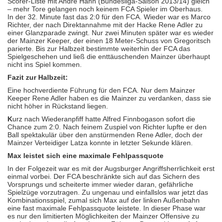
Scorer-Liste mit Andre Hahn (Bundesliga-Saison 2013/14) gleich
– mehr Tore gelangen noch keinem FCA Spieler im Oberhaus.
In der 32. Minute fast das 2:0 für den FCA. Wieder war es Marco
Richter, der nach Direktannahme mit der Hacke Rene Adler zu
einer Glanzparade zwingt. Nur zwei Minuten später war es wieder
der Mainzer Keeper, der einen 18 Meter-Schuss von Gregoritsch
parierte. Bis zur Halbzeit bestimmte weiterhin der FCA das
Spielgeschehen und ließ die enttäuschenden Mainzer überhaupt
nicht ins Spiel kommen.
Fazit zur Halbzeit:
Eine hochverdiente Führung für den FCA. Nur dem Mainzer
Keeper Rene Adler haben es die Mainzer zu verdanken, dass sie
nicht höher in Rückstand liegen.
K
urz nach Wiederanpfiff hatte Alfred Finnbogason sofort die
Chance zum 2:0. Nach feinem Zuspiel von Richter lupfte er den
Ball spektakulär über den anstürmenden Rene Adler, doch der
Mainzer Verteidiger Latza konnte in letzter Sekunde klären.
Max leistet sich eine maximale Fehlpassquote
In der Folgezeit war es mit der Augsburger Angriffsherrlichkeit erst
einmal vorbei. Der FCA beschränkte sich auf das Sichern des
Vorsprungs und scheiterte immer wieder daran, gefährliche
Spielzüge vorzutragen. Zu ungenau und einfallslos war jetzt das
Kombinationsspiel, zumal sich Max auf der linken Außenbahn
eine fast maximale Fehlpassquote leistete. In dieser Phase war
es nur den limitierten Möglichkeiten der Mainzer Offensive zu