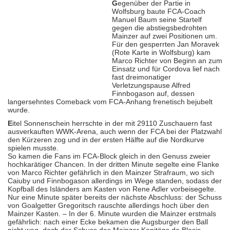
G
egenüber der Partie in
Wolfsburg baute FCA-Coach
Manuel Baum seine Startelf
gegen die abstiegsbedrohten
Mainzer auf zwei Positionen um.
Für den gesperrten Jan Moravek
(Rote Karte in Wolfsburg) kam
Marco Richter von Beginn an zum
Einsatz und für Cordova lief nach
fast dreimonatiger
Verletzungspause Alfred
Finnbogason auf, dessen
langersehntes Comeback vom FCA-Anhang frenetisch bejubelt
wurde.
E
itel Sonnenschein herrschte in der mit 29110 Zuschauern fast
ausverkauften WWK-Arena, auch wenn der FCA bei der Platzwahl
den Kürzeren zog und in der ersten Hälfte auf die Nordkurve
spielen musste.
So kamen die Fans im FCA-Block gleich in den Genuss zweier
hochkarätiger Chancen. In der dritten Minute segelte eine Flanke
von Marco Richter gefährlich in den Mainzer Strafraum, wo sich
Caiuby und Finnbogason allerdings im Wege standen, sodass der
Kopfball des Isländers am Kasten von Rene Adler vorbeisegelte.
Nur eine Minute später bereits der nächste Abschluss: der Schuss
von Goalgetter Gregoritsch rauschte allerdings hoch über den
Mainzer Kasten. – In der 6. Minute wurden die Mainzer erstmals
gefährlich: nach einer Ecke bekamen die Augsburger den Ball