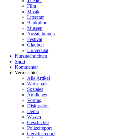
Theater
Film
Musik
Literatur
Baukultur
Museen
Ausstellungen
Festival
Glauben
Universität
Kurznachrichten
Sport
Kommentar
Vermischtes
Alle Artikel
Wirtschaft
Soziales
Amtliches
Vortrag
Diskussion
Demo
Wissen
Geschichte
Polizeireport
Gerichtsreport