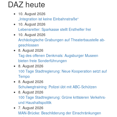
DAZ heute
10. August 2026
„Integration ist keine Einbahnstraße“
10. August 2026
Le­bens­ret­ter: Spar­kas­se stellt Erst­hel­fer frei
10. August 2026
Ar­chäo­lo­gi­sche Gra­bun­gen auf Thea­ter­bau­stel­le ab­
ge­schlos­sen
8. August 2026
Tag des offenen Denkmals: Augsburger Museen
bieten freie Sonderführungen
8. August 2026
100 Tage Stadtregierung: Neue Kooperation setzt auf
Tempo
8. August 2026
Schul­weg­trai­ning: Poli­zei übt mit ABC-Schüt­zen
8. August 2026
100 Tage Stadtregierung: Grüne kritisieren Verkehrs-
und Haushaltspolitik
7. August 2026
MAN-Brücke: Beschilderung der Einschränkungen