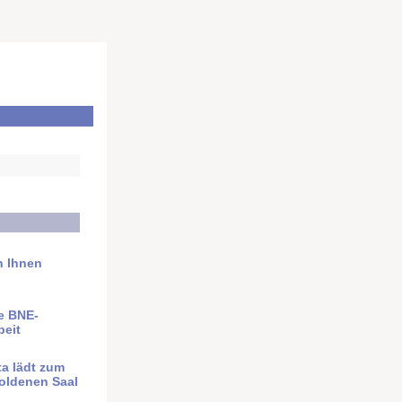
h Ihnen
e BNE-
beit
a lädt zum
oldenen Saal