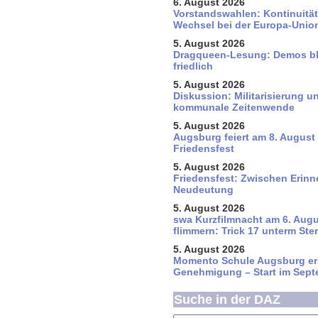
6. August 2026
Vorstandswahlen: Kontinuitä
Wechsel bei der Europa-Unio
5. August 2026
Dragqueen-Lesung: Demos bl
friedlich
5. August 2026
Diskussion: Mi­li­ta­ri­sie­rung u
kommunale Zeitenwende
5. August 2026
Augsburg feiert am 8. August
Friedensfest
5. August 2026
Friedensfest: Zwischen Erin
Neudeutung
5. August 2026
swa Kurz­film­nacht am 6. Aug
flim­mern: Trick 17 unterm Ste
5. August 2026
Momento Schule Augsburg er
Genehmigung – Start im Sept
Suche in der DAZ