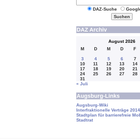
DAZ-Suche
Googl
Suchen
DAZ Archiv
August 2026
M
D
M
D
F
3
4
5
6
7
10
11
12
13
14
17
18
19
20
21
24
25
26
27
28
31
« Juli
Augsburg-Links
Augsburg-Wiki
Interfraktionelle Verträge 201
Stadtplan für barrierefreie Mob
Stadtrat