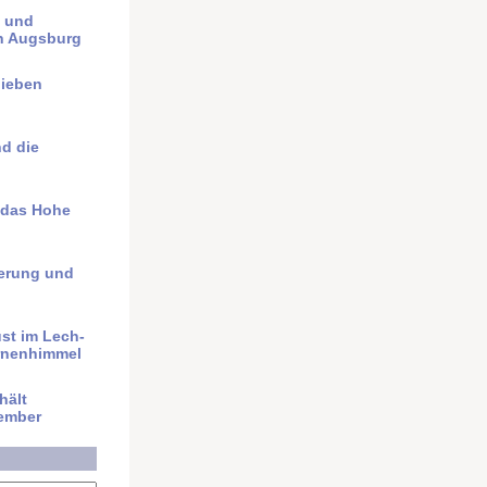
t und
n Augsburg
ieben
nd die
 das Hohe
nerung und
ust im Lech­
rnen­himmel
hält
ember