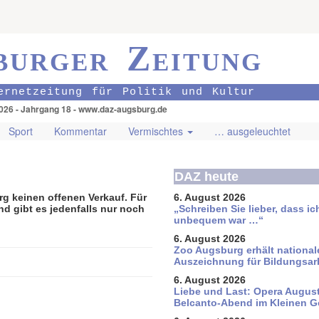
burger Zeitung
ernetzeitung für Politik und Kultur
2026 - Jahrgang 18 - www.daz-augsburg.de
Sport
Kommentar
Vermischtes
… ausgeleuchtet
DAZ heute
rg keinen offenen Verkauf. Für
6. August 2026
 gibt es jedenfalls nur noch
„Schreiben Sie lieber, dass ic
unbequem war …“
6. August 2026
Zoo Augsburg erhält national
Auszeichnung für Bildungsar
6. August 2026
Liebe und Last: Opera August
Belcanto-Abend im Kleinen G