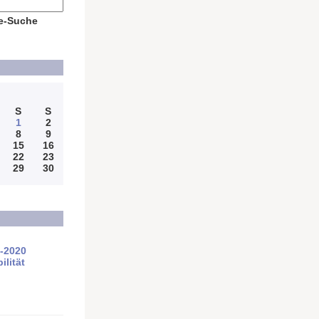
e-Suche
S
S
1
2
8
9
15
16
22
23
29
30
4-2020
ilität