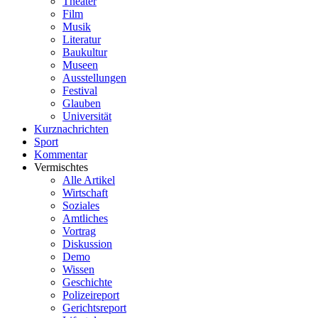
Theater
Film
Musik
Literatur
Baukultur
Museen
Ausstellungen
Festival
Glauben
Universität
Kurznachrichten
Sport
Kommentar
Vermischtes
Alle Artikel
Wirtschaft
Soziales
Amtliches
Vortrag
Diskussion
Demo
Wissen
Geschichte
Polizeireport
Gerichtsreport