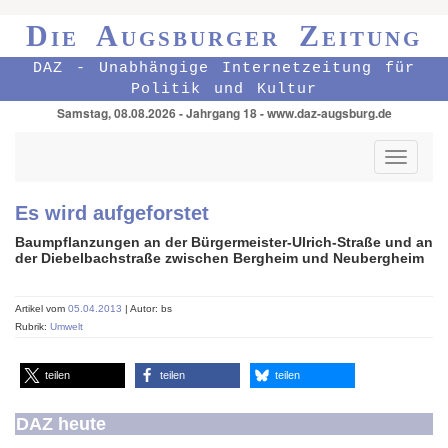
Die Augsburger Zeitung
DAZ - Unabhängige Internetzeitung für
Politik und Kultur
Samstag, 08.08.2026 - Jahrgang 18 - www.daz-augsburg.de
Toggle
navigati
Es wird aufgeforstet
Baumpflanzungen an der Bürgermeister-Ulrich-Straße und an
der Diebelbachstraße zwischen Bergheim und Neubergheim
Artikel vom
05.04.2013
| Autor: bs
Rubrik:
Umwelt
teilen
teilen
teilen
DAZ heute