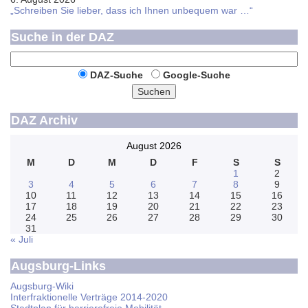
„Schreiben Sie lieber, dass ich Ihnen unbequem war …“
Suche in der DAZ
DAZ-Suche
Google-Suche
Suchen
DAZ Archiv
August 2026
M
D
M
D
F
S
S
1
2
3
4
5
6
7
8
9
10
11
12
13
14
15
16
17
18
19
20
21
22
23
24
25
26
27
28
29
30
31
« Juli
Augsburg-Links
Augsburg-Wiki
Interfraktionelle Verträge 2014-2020