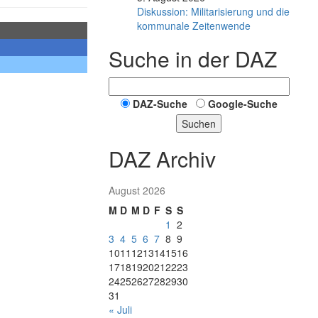
Diskussion: Mi­li­ta­ri­sie­rung und die
kommunale Zeitenwende
Suche in der DAZ
DAZ-Suche
Google-Suche
Suchen
DAZ Archiv
August 2026
M
D
M
D
F
S
S
1
2
3
4
5
6
7
8
9
10
11
12
13
14
15
16
17
18
19
20
21
22
23
24
25
26
27
28
29
30
31
« Juli