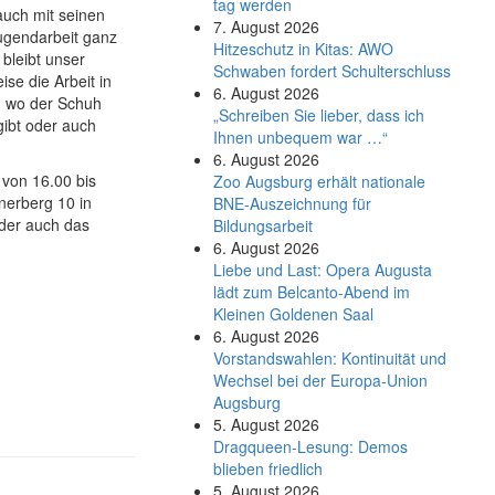
tag werden
auch mit seinen
7. August 2026
ugendarbeit ganz
Hitzeschutz in Kitas: AWO
 bleibt unser
Schwaben fordert Schulterschluss
se die Arbeit in
6. August 2026
, wo der Schuh
„Schreiben Sie lieber, dass ich
gibt oder auch
Ihnen unbequem war …“
6. August 2026
 von 16.00 bis
Zoo Augsburg erhält nationale
erberg 10 in
BNE-Auszeichnung für
 der auch das
Bildungsarbeit
6. August 2026
Liebe und Last: Opera Augusta
lädt zum Belcanto-Abend im
Kleinen Goldenen Saal
6. August 2026
Vorstandswahlen: Kontinuität und
Wechsel bei der Europa-Union
Augsburg
5. August 2026
Dragqueen-Lesung: Demos
blieben friedlich
5. August 2026