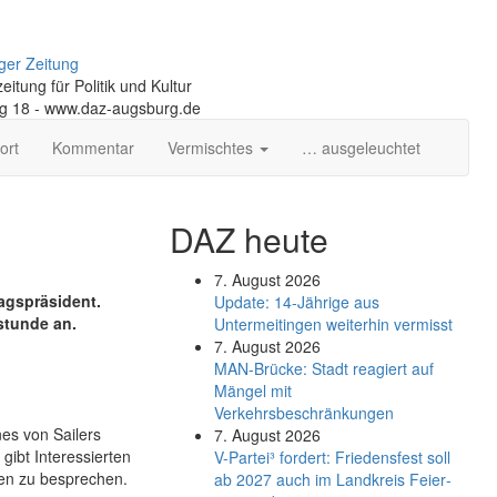
ger Zeitung
itung für Politik und Kultur
ng 18 - www.daz-augsburg.de
ort
Kommentar
Vermischtes
… ausgeleuchtet
DAZ heute
7. August 2026
tagspräsident.
Update: 14-Jährige aus
hstunde an.
Untermeitingen weiterhin vermisst
7. August 2026
MAN-Brücke: Stadt reagiert auf
Mängel mit
Verkehrsbeschränkungen
nes von Sailers
7. August 2026
gibt Interessierten
V-Partei­³ fordert: Friedens­fest soll
ten zu besprechen.
ab 2027 auch im Land­kreis Feier­