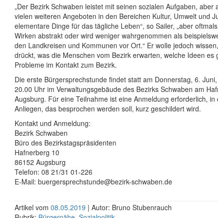
„Der Bezirk Schwaben leistet mit seinen sozialen Aufgaben, aber 
vielen weiteren Angeboten in den Bereichen Kultur, Umwelt und J
elementare Dinge für das tägliche Leben“, so Sailer, „aber oftmals
Wirken abstrakt oder wird weniger wahrgenommen als beispielswei
den Landkreisen und Kommunen vor Ort.“ Er wolle jedoch wissen
drückt, was die Menschen vom Bezirk erwarten, welche Ideen es 
Probleme im Kontakt zum Bezirk.
Die erste Bürgersprechstunde findet statt am Donnerstag, 6. Juni,
20.00 Uhr im Verwaltungsgebäude des Bezirks Schwaben am Hafn
Augsburg. Für eine Teilnahme ist eine Anmeldung erforderlich, in
Anliegen, das besprochen werden soll, kurz geschildert wird.
Kontakt und Anmeldung:
Bezirk Schwaben
Büro des Bezirkstagspräsidenten
Hafnerberg 10
86152 Augsburg
Telefon: 08 21/31 01-226
E-Mail: buergersprechstunde@bezirk-schwaben.de
Artikel vom
08.05.2019
| Autor: Bruno Stubenrauch
Rubrik:
Bürgernähe
,
Sozialpolitik