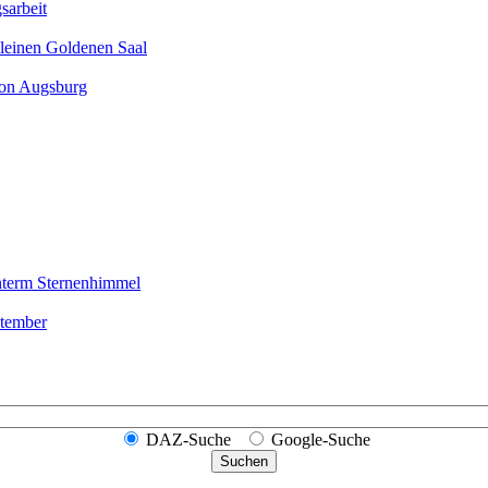
sarbeit
leinen Goldenen Saal
ion Augsburg
nterm Sternen­himmel
ptember
DAZ-Suche
Google-Suche
Suchen