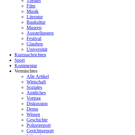
Theater
Film
Musik
Literatur
Baukultur
Museen
Ausstellungen
Festival
Glauben
Universität
Kurznachrichten
Sport
Kommentar
Vermischtes
Alle Artikel
Wirtschaft
Soziales
Amtliches
Vortrag
Diskussion
Demo
Wissen
Geschichte
Polizeireport
Gerichtsreport