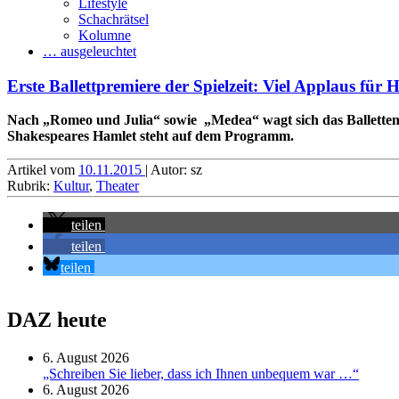
Lifestyle
Schachrätsel
Kolumne
… ausgeleuchtet
Erste Ballettpremiere der Spielzeit: Viel Applaus für 
Nach „Romeo und Julia“ sowie „Medea“ wagt sich das Ballettense
Shakespeares Hamlet steht auf dem Programm.
Artikel vom
10.11.2015
| Autor: sz
Rubrik:
Kultur
,
Theater
teilen
teilen
teilen
DAZ heute
6. August 2026
„Schreiben Sie lieber, dass ich Ihnen unbequem war …“
6. August 2026