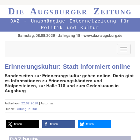
Die Augsburger Zeitung
DAZ - Unabhängige Internetzeitung für
Politik und Kultur
Samstag, 08.08.2026 - Jahrgang 18 - www.daz-augsburg.de
Toggle
navigati
Erinnerungskultur: Stadt informiert online
Sonderseiten zur Erinnerungskultur gehen online. Darin gibt
es
Informationen zu Erinnerungsbändern und
Stolpersteinen, zur Halle 116 und zum Gedenkraum in
Augsburg
Artikel vom
22.02.2018
| Autor: sz
Rubrik:
Bildung
,
Kultur
teilen
teilen
teilen
DAZ heute