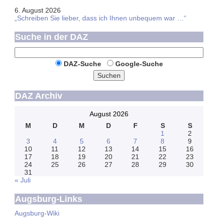
6. August 2026
„Schreiben Sie lieber, dass ich Ihnen unbequem war …“
Suche in der DAZ
DAZ-Suche
Google-Suche
Suchen
DAZ Archiv
August 2026
M
D
M
D
F
S
S
1
2
3
4
5
6
7
8
9
10
11
12
13
14
15
16
17
18
19
20
21
22
23
24
25
26
27
28
29
30
31
« Juli
Augsburg-Links
Augsburg-Wiki