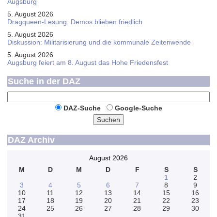
Augsburg
5. August 2026
Dragqueen-Lesung: Demos blieben friedlich
5. August 2026
Diskussion: Mi­li­ta­ri­sie­rung und die kommunale Zeitenwende
5. August 2026
Augsburg feiert am 8. August das Hohe Friedensfest
Suche in der DAZ
DAZ-Suche
Google-Suche
Suchen
DAZ Archiv
August 2026
M
D
M
D
F
S
S
1
2
3
4
5
6
7
8
9
10
11
12
13
14
15
16
17
18
19
20
21
22
23
24
25
26
27
28
29
30
31