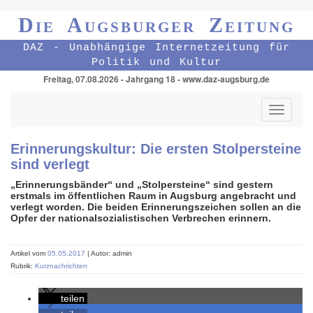
Die Augsburger Zeitung
DAZ - Unabhängige Internetzeitung für
Politik und Kultur
Freitag, 07.08.2026 - Jahrgang 18 - www.daz-augsburg.de
Toggle
navigati
Erinnerungskultur: Die ersten Stolpersteine
sind verlegt
„Erinnerungsbänder“ und „Stolpersteine“ sind gestern
erstmals im öffentlichen Raum in Augsburg angebracht und
verlegt worden. Die beiden Erinnerungszeichen sollen an die
Opfer der nationalsozialistischen Verbrechen erinnern.
Artikel vom
05.05.2017
| Autor: admin
Rubrik:
Kurznachrichten
teilen