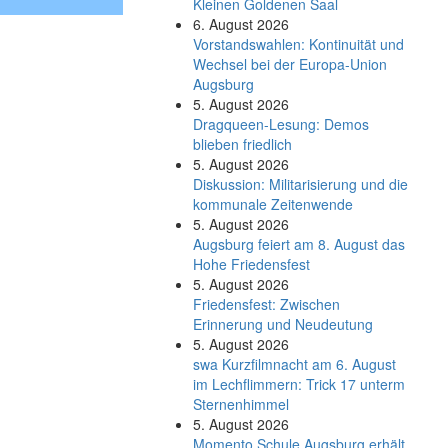
Kleinen Goldenen Saal
6. August 2026
Vorstandswahlen: Kontinuität und
Wechsel bei der Europa-Union
Augsburg
5. August 2026
Dragqueen-Lesung: Demos
blieben friedlich
5. August 2026
Diskussion: Mi­li­ta­ri­sie­rung und die
kommunale Zeitenwende
5. August 2026
Augsburg feiert am 8. August das
Hohe Friedensfest
5. August 2026
Friedensfest: Zwischen
Erinnerung und Neudeutung
5. August 2026
swa Kurz­film­nacht am 6. August
im Lech­flim­mern: Trick 17 unterm
Sternen­himmel
5. August 2026
Momento Schule Augsburg erhält