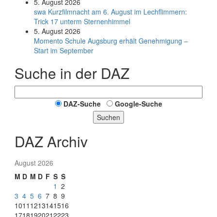
5. August 2026
swa Kurz­film­nacht am 6. August im Lech­flim­mern:
Trick 17 unterm Sternen­himmel
5. August 2026
Momento Schule Augsburg erhält Genehmigung –
Start im September
Suche in der DAZ
DAZ-Suche
Google-Suche
Suchen
DAZ Archiv
August 2026
M
D
M
D
F
S
S
1
2
3
4
5
6
7
8
9
10
11
12
13
14
15
16
17
18
19
20
21
22
23