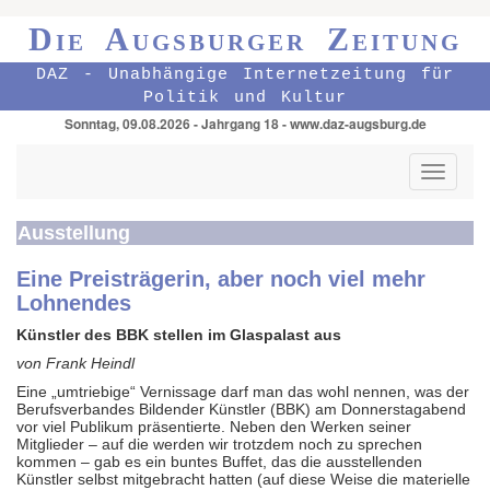
Die Augsburger Zeitung
DAZ - Unabhängige Internetzeitung für
Politik und Kultur
Sonntag, 09.08.2026 - Jahrgang 18 - www.daz-augsburg.de
Toggle
navigati
Ausstellung
Eine Preisträgerin, aber noch viel mehr
Lohnendes
Künstler des BBK stellen im Glaspalast aus
von Frank Heindl
Eine „umtriebige“ Vernissage darf man das wohl nennen, was der
Berufsverbandes Bildender Künstler (BBK) am Donnerstagabend
vor viel Publikum präsentierte. Neben den Werken seiner
Mitglieder – auf die werden wir trotzdem noch zu sprechen
kommen – gab es ein buntes Buffet, das die ausstellenden
Künstler selbst mitgebracht hatten (auf diese Weise die materielle