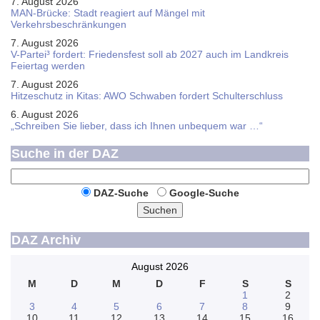
7. August 2026
MAN-Brücke: Stadt reagiert auf Mängel mit
Verkehrsbeschränkungen
7. August 2026
V-Partei­³ fordert: Friedens­fest soll ab 2027 auch im Land­kreis
Feier­tag werden
7. August 2026
Hitzeschutz in Kitas: AWO Schwaben fordert Schulterschluss
6. August 2026
„Schreiben Sie lieber, dass ich Ihnen unbequem war …“
Suche in der DAZ
DAZ-Suche
Google-Suche
Suchen
DAZ Archiv
August 2026
M
D
M
D
F
S
S
1
2
3
4
5
6
7
8
9
10
11
12
13
14
15
16