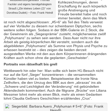
Wettbewerbsorganisator Thomas
Kohlezeichnungen, deren
Fackler und eigens bereitgehängtem
Erschaffung ihr auch körperlich
Strauß („Ein kleines Leben (2)“ von
große Anstrengung und
Dorothea Dudek) – Foto: Frank Heindl
Freude bereitet habe und noch
immer bereitet, denn das Werk
ist noch nicht abgeschlossen: „#5+6“ als Teil des Titels verweist
auf vier Vorläufer zu diesem nur scheinbaren Diptychon, sechs
weitere sollen folgen. Sodass in der BBK-Galerie im 2.Stock, die
der Gewinnerin als „Siegesprämie“ zusteht, möglicherweise zwölf
„Polyhumans“ zu sehen sein werden. Dass Auer nicht nur ihre
Arbeit als geistig-körperlichen Akt versteht, sondern auch die
abgebildeten „Polyhumans“ als Summe von Physis und Psyche zu
erfassen bestrebt ist – dies zeigen die beiden derzeit
ausgestellten Werke mit den aus dem Körperinneren drängenden
Kräften auch schon ohne die geplanten „Geschwister“.
Portraits von rätselhaft bis grell
Wettbewerb hin oder her: Man sollte sich beim H1-Besuch nicht
nur auf die fünf „Sieger“ konzentrieren – die versammelten
Künstler haben viel zu bieten. Beispielsweise die Ironie Nina
Zeilhofers, die den Umzug des BBK aus dem „abraxas“ ins als
„Schwere und Leichtigkeit der Veränderung“ mit gebündelten
Aktendeckeln kommentiert. Auch die filigrane „Brücke“ von Liliana
Messmer lohnt mehr als einen Blick, mehr als einen Gedanken
lohnt Claudia Geßners Geschichten erzählendes „Crux“.