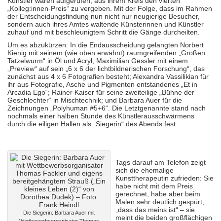
Künstler waren aufgerufen, aus ihrem Kreis den vierten
„Kolleg:innen-Preis“ zu vergeben. Mit der Folge, dass im Rahmen
der Entscheidungsfindung nun nicht nur neugierige Besucher,
sondern auch ihres Amtes waltende Künsterinnen und Künstler
zuhauf und mit beschleunigtem Schritt die Gänge durcheilten.
Um es abzukürzen: In die Endausscheidung gelangten Norbert
Kienig mit seinem (wie oben erwähnt) raumgreifenden „Großen
Tatzelwurm“ in Öl und Acryl; Maximilian Gessler mit einem
„Preview“ auf sein „6 x 6 der lichtbildnerischen Forschung“, das
zunächst aus 4 x 6 Fotografien besteht; Alexandra Vassilikian für
ihr aus Fotografie, Asche und Pigmenten entstandenes „Et in
Arcadia Ego“; Rainer Kaiser für seine zweiteilige „Bühne der
Geschlechter“ in Mischtechnik; und Barbara Auer für die
Zeichnungen „Polyhuman #5+6“. Die Letztgenannte stand nach
nochmals einer halben Stunde des Künstlerausschwärmens
durch die eiligen Hallen als „Siegerin“ des Abends fest.
Tags darauf am Telefon zeigt
sich die ehemalige
Kunsttherapeutin zufrieden: Sie
habe nicht mit dem Preis
gerechnet, habe aber beim
Malen sehr deutlich gespürt,
„dass das meins ist“ – sie
Die Siegerin: Barbara Auer mit
meint die beiden großflächigen