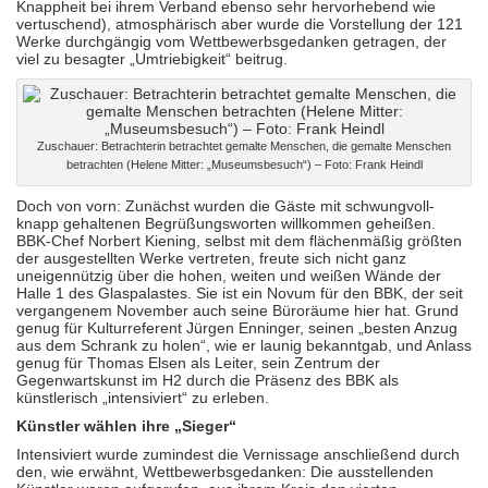
Knappheit bei ihrem Verband ebenso sehr hervorhebend wie
vertuschend), atmosphärisch aber wurde die Vorstellung der 121
Werke durchgängig vom Wettbewerbsgedanken getragen, der
viel zu besagter „Umtriebigkeit“ beitrug.
Zuschauer: Betrachterin betrachtet gemalte Menschen, die gemalte Menschen
betrachten (Helene Mitter: „Museumsbesuch“) – Foto: Frank Heindl
Doch von vorn: Zunächst wurden die Gäste mit schwungvoll-
knapp gehaltenen Begrüßungsworten willkommen geheißen.
BBK-Chef Norbert Kiening, selbst mit dem flächenmäßig größten
der ausgestellten Werke vertreten, freute sich nicht ganz
uneigennützig über die hohen, weiten und weißen Wände der
Halle 1 des Glaspalastes. Sie ist ein Novum für den BBK, der seit
vergangenem November auch seine Büroräume hier hat. Grund
genug für Kulturreferent Jürgen Enninger, seinen „besten Anzug
aus dem Schrank zu holen“, wie er launig bekanntgab, und Anlass
genug für Thomas Elsen als Leiter, sein Zentrum der
Gegenwartskunst im H2 durch die Präsenz des BBK als
künstlerisch „intensiviert“ zu erleben.
Künstler wählen ihre „Sieger“
Intensiviert wurde zumindest die Vernissage anschließend durch
den, wie erwähnt, Wettbewerbsgedanken: Die ausstellenden