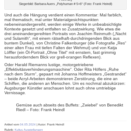
Siegerbild: Barbara Auers „Polyhuman # 5+6“ (Foto: Frank Heindl)
Und auch die Hängung verdient einen Kommentar: Mal farblich,
mal thematisch, mal unter Materialgesichtspunkten
nebeneinandergereiht, werden einige Werke in unbeabsichtigte
Kontexte gesetzt und entfalten so Zusatzwirkung. Wie etwa die
drei aneinandergereihten Portraits von Joachim Reinmuth („Nacht
und Sulamith“, mit einem rätselhaft-durchdringenden Blick aus
buntem Dunkel), von Christine Falkenburger (die Fotografie „Res“
einer alten Frau mit tiefen Falten der Wehmut) und von Katja
Löffler (ein Öl-Portrait „Ohne Titel“ mit ernstem, fast grimmig
herausforderndem Blick vor grell-orangen Reflexen).
Oder Harald Riemanns lustige, motorgetriebene
„Effektivitäsverhinderungsmaschine“. Oder Rita Höflers „Ruhe
nach dem Sturm“, gepaart mit Johanna Hoffmeisters „Gestrandet“
– beide Acryl-Arbeiten demonstrieren Zerstörung, die eine an
Schiffen, die anderen an Menschen. Um es nochmal abzukürzen:
Augsburger Künstler anschauen lohnt auch ohne umtriebige
Vernissage.
Gemüse auch abseits des Buffets: „Zwiebel“ von Benedikt
Riedl – Foto: Frank Heindl
Artikel vom
04.05.2024
| Autor: Frank Heindl
Rubrik:
Kultur
,
Ausstellungen