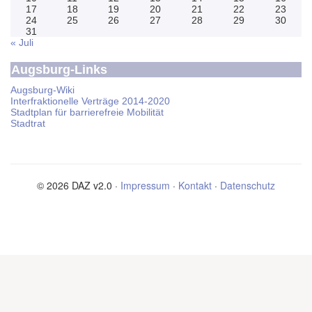
17
18
19
20
21
22
23
24
25
26
27
28
29
30
31
« Juli
Augsburg-Links
Augsburg-Wiki
Interfraktionelle Verträge 2014-2020
Stadtplan für barrierefreie Mobilität
Stadtrat
© 2026 DAZ v2.0 ·
Impressum
·
Kontakt
·
Datenschutz