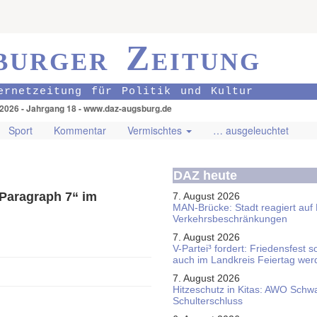
burger Zeitung
ernetzeitung für Politik und Kultur
.2026 - Jahrgang 18 - www.daz-augsburg.de
Sport
Kommentar
Vermischtes
… ausgeleuchtet
DAZ heute
 Paragraph 7“ im
7. August 2026
MAN-Brücke: Stadt reagiert auf
Verkehrsbeschränkungen
7. August 2026
V-Partei­³ fordert: Friedens­fest 
auch im Land­kreis Feier­tag we
7. August 2026
Hitzeschutz in Kitas: AWO Schw
Schulterschluss