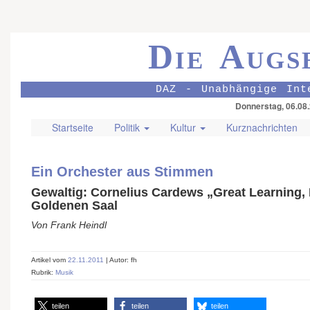
Die Augs
DAZ - Unabhängige Int
Donnerstag, 06.08
Startseite
Politik
Kultur
Kurznachrichten
Ein Orchester aus Stimmen
Gewaltig: Cornelius Cardews „Great Learning,
Goldenen Saal
Von Frank Heindl
Artikel vom
22.11.2011
| Autor: fh
Rubrik:
Musik
teilen
teilen
teilen