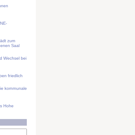
Ihnen
BNE-
lädt zum
denen Saal
nd Wechsel bei
n friedlich
nd die kommunale
as Hohe