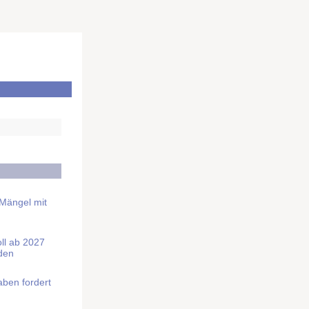
 Mängel mit
soll ab 2027
rden
aben fordert