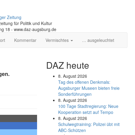
ger Zeitung
itung für Politik und Kultur
ng 18 - www.daz-augsburg.de
ort
Kommentar
Vermischtes
… ausgeleuchtet
DAZ heute
gen.
8. August 2026
Tag des offenen Denkmals:
Augsburger Museen bieten freie
Sonderführungen
8. August 2026
100 Tage Stadtregierung: Neue
Kooperation setzt auf Tempo
8. August 2026
Schul­weg­trai­ning: Poli­zei übt mit
ABC-Schüt­zen