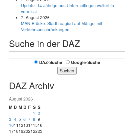
Update: 14-Jährige aus Untermeitingen weiterhin
vermisst
7. August 2026
MAN-Brücke: Stadt reagiert auf Mängel mit
Verkehrsbeschränkungen
Suche in der DAZ
DAZ-Suche
Google-Suche
Suchen
DAZ Archiv
August 2026
M
D
M
D
F
S
S
1
2
3
4
5
6
7
8
9
10
11
12
13
14
15
16
17
18
19
20
21
22
23