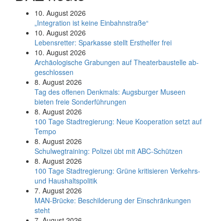
10. August 2026
„Integration ist keine Einbahnstraße“
10. August 2026
Le­bens­ret­ter: Spar­kas­se stellt Erst­hel­fer frei
10. August 2026
Ar­chäo­lo­gi­sche Gra­bun­gen auf Thea­ter­bau­stel­le ab­
ge­schlos­sen
8. August 2026
Tag des offenen Denkmals: Augsburger Museen
bieten freie Sonderführungen
8. August 2026
100 Tage Stadtregierung: Neue Kooperation setzt auf
Tempo
8. August 2026
Schul­weg­trai­ning: Poli­zei übt mit ABC-Schüt­zen
8. August 2026
100 Tage Stadtregierung: Grüne kritisieren Verkehrs-
und Haushaltspolitik
7. August 2026
MAN-Brücke: Beschilderung der Einschränkungen
steht
7. August 2026