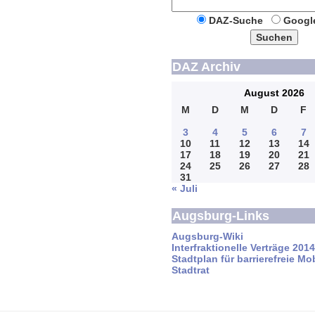
DAZ-Suche
Googl
Suchen
DAZ Archiv
August 2026
M
D
M
D
F
3
4
5
6
7
10
11
12
13
14
17
18
19
20
21
24
25
26
27
28
31
« Juli
Augsburg-Links
Augsburg-Wiki
Interfraktionelle Verträge 201
Stadtplan für barrierefreie Mob
Stadtrat