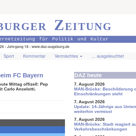
burger Zeitung
ernetzeitung für Politik und Kultur
026 - Jahrgang 18 - www.daz-augsburg.de
Sport
Kommentar
Vermischtes
… ausgeleuchtet
 beim FC Bayern
DAZ heute
ute Mittag offizell: Pep
7. August 2026
 Carlo Ancelotti.
MAN-Brücke: Beschilderung 
Einschränkungen steht
7. August 2026
Update: 14-Jährige aus Unter
weiterhin vermisst
7. August 2026
MAN-Brücke: Stadt reagiert a
Verkehrsbeschränkungen