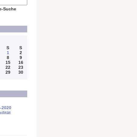
e-Suche
S
S
1
2
8
9
15
16
22
23
29
30
4-2020
ilität