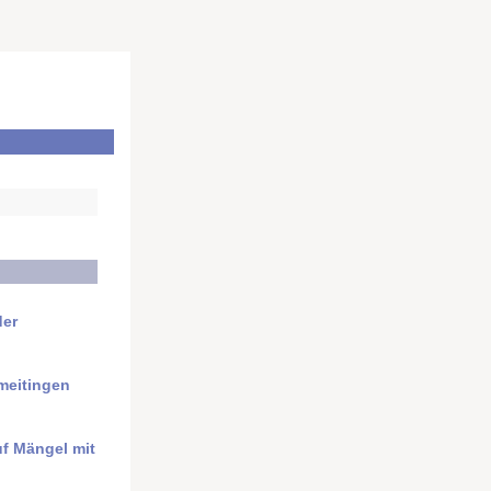
der
meitingen
uf Mängel mit