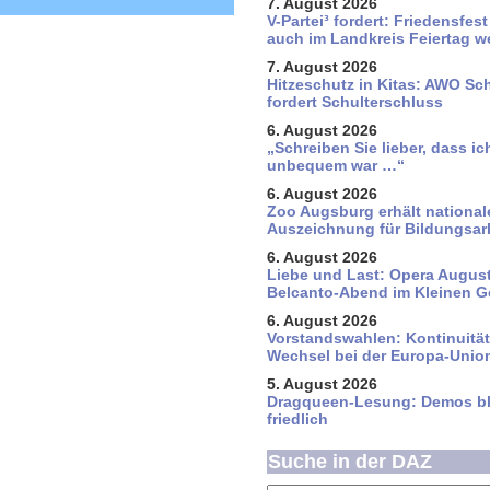
7. August 2026
V-Partei­³ fordert: Friedens­fes
auch im Land­kreis Feier­tag 
7. August 2026
Hitzeschutz in Kitas: AWO S
fordert Schulterschluss
6. August 2026
„Schreiben Sie lieber, dass ic
unbequem war …“
6. August 2026
Zoo Augsburg erhält national
Auszeichnung für Bildungsar
6. August 2026
Liebe und Last: Opera August
Belcanto-Abend im Kleinen G
6. August 2026
Vorstandswahlen: Kontinuitä
Wechsel bei der Europa-Unio
5. August 2026
Dragqueen-Lesung: Demos bl
friedlich
Suche in der DAZ