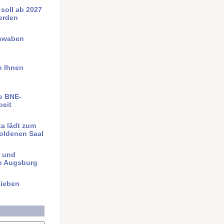
t soll ab 2027
werden
chwaben
h Ihnen
e BNE-
beit
a lädt zum
oldenen Saal
t und
n Augsburg
ieben