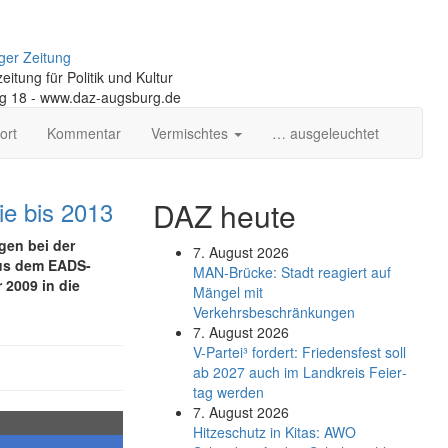
ger Zeitung
itung für Politik und Kultur
ng 18 - www.daz-augsburg.de
ort
Kommentar
Vermischtes
… ausgeleuchtet
e bis 2013
DAZ heute
gen bei der
7. August 2026
us dem EADS-
MAN-Brücke: Stadt reagiert auf
 2009 in die
Mängel mit
Verkehrsbeschränkungen
7. August 2026
V-Partei­³ fordert: Friedens­fest soll
ab 2027 auch im Land­kreis Feier­
tag werden
7. August 2026
Hitzeschutz in Kitas: AWO