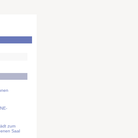
Ihnen
BNE-
lädt zum
denen Saal