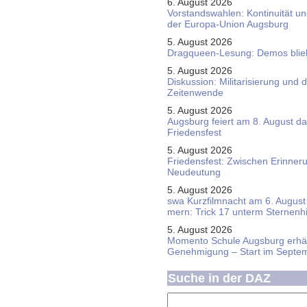
6. August 2026
Vorstandswahlen: Kontinuität u
der Europa-Union Augsburg
5. August 2026
Dragqueen-Lesung: Demos bliebe
5. August 2026
Diskussion: Mi­li­ta­ri­sie­rung u
Zeitenwende
5. August 2026
Augsburg feiert am 8. August d
Friedensfest
5. August 2026
Friedensfest: Zwischen Erinner
Neudeutung
5. August 2026
swa Kurz­film­nacht am 6. August 
mern: Trick 17 unterm Sternen­
5. August 2026
Momento Schule Augsburg erhäl
Genehmigung – Start im Septe
Suche in der DAZ