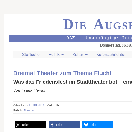
Die Augs
DAZ - Unabhängige Int
Donnerstag, 06.08
Startseite
Politik
Kultur
Kurznachrichten
Dreimal Theater zum Thema Flucht
Was das Friedensfest im Stadttheater bot – 
Von Frank Heindl
Artikel vom
10.08.2015
| Autor: fh
Rubrik:
Theater
teilen
teilen
teilen