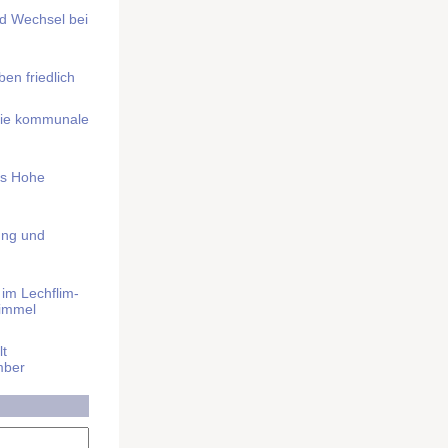
nd Wechsel bei
n friedlich
nd die kommunale
as Hohe
ung und
im Lech­flim­
himmel
t
mber