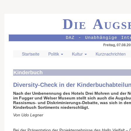
Die Augs
DAZ - Unabhängige Int
Freitag, 07.08.2
Startseite
Politik
Kultur
Kurznachrichten
Kinderbuch
Diversity-Check in der Kinderbuchabteilu
Nach der Umbenennung des Hotels Drei Mohren und der N
im Fugger und Welser Museum stellt sich auch die Augsbu
Rassismus- und Diskriminierungs-Debatte, was sich in dem
Kinderbuch Sortiments niederschlägt.
Von Udo Legner
Bei der Präsentation der Projektergebnisse des
Hallo Vielfalt –