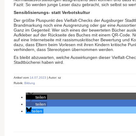
Fazit: So werden junge Leser dazu gebracht, sich selbst so wer
Sensiblisierungs- statt Verbotskultur
Der größte Pluspunkt des Vielfalt-Checks der Augsburger Stadt
Brandmarkung noch eine Ausgrenzung oder gar eine Aussortie
Ganz im Gegenteil: Wer sich eines der bewerteten Bücher ausleih
Aufkleber auf der Rückseite des Buches mit einem QR-Code. Nu
auf eine Internetseite mit rassismuskritischer Bewertung und Ko
dazu, dass Eltern beim Vorlesen mit ihren Kindern kritische Pu
verhindern, dass Stereotypen übernommen werden.
Es bleibt abzuwarten, welche Auswirkungen dieser Vielfalt-Che
Stadtbücherei haben wird.
Artikel vom
14.07.2023
| Autor: sz
Rubrik:
Bildung
teilen
teilen
teilen