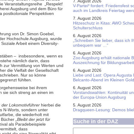
7. August 2026
die Veranstaltungsreihe
„Respekt!
V-Partei­³ fordert: Friedens­fest 
ücherei Augsburg und dem Büro für
auch im Land­kreis Feier­tag we
a postkoloniale Perspektiven
7. August 2026
Hitzeschutz in Kitas: AWO Schw
Schulterschluss
ührung von Dr. Simon Goebel,
6. August 2026
n der Hochschule Augsburg, wurde
„Schreiben Sie lieber, dass ich 
Soziale Arbeit einem Diversity-
unbequem war …“
6. August 2026
stäben –
insbesondere, wenn es
Zoo Augsburg erhält nationale 
tehe nämlich darin, dass
Auszeichnung für Bildungsarbeit
ich zur Vermittlung von Werten und
er die Vielfalt der Gesellschaft
6. August 2026
eschrieben. Nur so könne
Liebe und Last: Opera Augusta 
gegrenzt fühlten.
Belcanto-Abend im Kleinen Gol
Vorgehensweise bei ihrem
6. August 2026
n sie sich streng an einen im
Vorstandswahlen: Kontinuität u
der Europa-Union Augsburg
 der Lokomotivführer
hierbei die
5. August 2026
es N-Worts, sondern unter
Dragqueen-Lesung: Demos bliebe
farbe, die wiederholt mit
e Bücher
„Bleibt der jetzt für
Suche in der DAZ
ival als Paradebeispiele
ermittelt, dass
s nicht
die
eine Normalität gibt.