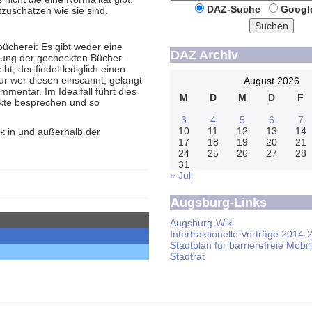
DAZ-Suche
Googl
tzuschätzen wie sie sind.
Suchen
bücherei: Es gibt weder eine
DAZ Archiv
rung der gecheckten Bücher.
t, der findet lediglich einen
r wer diesen einscannt, gelangt
August 2026
mmentar. Im Idealfall führt dies
M
D
M
D
F
nkte besprechen und so
3
4
5
6
7
10
11
12
13
14
ck in und außerhalb der
17
18
19
20
21
24
25
26
27
28
31
« Juli
Augsburg-Links
Augsburg-Wiki
Interfraktionelle Verträge 2014-
Stadtplan für barrierefreie Mobili
Stadtrat