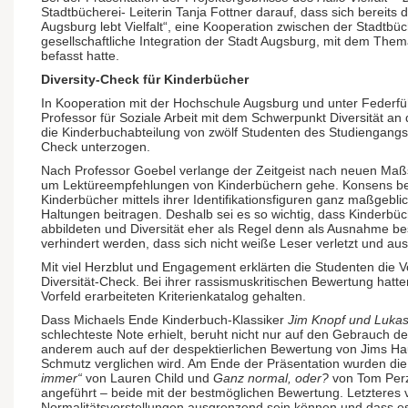
Stadtbücherei- Leiterin Tanja Fottner darauf, dass sich bereits 
Augsburg lebt Vielfalt“, eine Kooperation zwischen der Stadtb
gesellschaftliche Integration der Stadt Augsburg, mit dem Them
befasst hatte.
Diversity-Check für Kinderbücher
In Kooperation mit der Hochschule Augsburg und unter Federf
Professor für Soziale Arbeit mit dem Schwerpunkt Diversität a
die Kinderbuchabteilung von zwölf Studenten des Studiengangs 
Check unterzogen.
Nach Professor Goebel verlange der Zeitgeist nach neuen Maß
um Lektüreempfehlungen von Kinderbüchern gehe. Konsens bes
Kinderbücher mittels ihrer Identifikationsfiguren ganz maßgebl
Haltungen beitragen. Deshalb sei es so wichtig, dass Kinderbüch
abbildeten und Diversität eher als Regel denn als Ausnahme b
verhindert werden, dass sich nicht weiße Leser verletzt und aus
Mit viel Herzblut und Engagement erklärten die Studenten die 
Diversität-Check. Bei ihrer rassismuskritischen Bewertung hatte
Vorfeld erarbeiteten Kriterienkatalog gehalten.
Dass Michaels Ende Kinderbuch-Klassiker
Jim Knopf und Lukas
schlechteste Note erhielt, beruht nicht nur auf den Gebrauch d
anderem auch auf der despektierlichen Bewertung von Jims Haut
Schmutz verglichen wird. Am Ende der Präsentation wurden di
immer“
von Lauren Child und
Ganz normal, oder?
von Tom Perz
angeführt – beide mit der bestmöglichen Bewertung. Letzteres v
Normalitätsvorstellungen ausgrenzend sein können und dass e