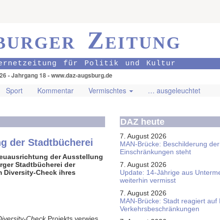
burger Zeitung
ernetzeitung für Politik und Kultur
026 - Jahrgang 18 - www.daz-augsburg.de
Sport
Kommentar
Vermischtes
… ausgeleuchtet
DAZ heute
7. August 2026
ng der Stadtbücherei
MAN-Brücke: Beschilderung der
Einschränkungen steht
euausrichtung der Ausstellung
rger Stadtbücherei der
7. August 2026
 Diversity-Check ihres
Update: 14-Jährige aus Unterme
weiterhin vermisst
7. August 2026
MAN-Brücke: Stadt reagiert auf
Verkehrsbeschränkungen
 Diversity-Check
Projekts verwies