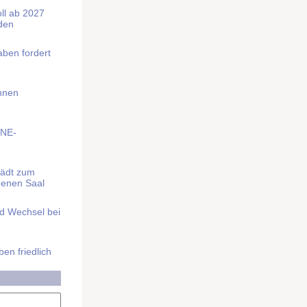
soll ab 2027
rden
aben fordert
Ihnen
BNE-
lädt zum
denen Saal
nd Wechsel bei
n friedlich