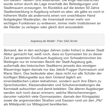
von diesem Neben- und Miteinander. Die enge Nachbarschaft
wurde schon durch die Lage innerhalb der Befestigungen und
Stadtmauern erzwungen. Im Rückblick auf die letzten 50 Jahre
Stadtentwicklung in Augsburg scheint es aber, als gäbe es noch in
höherem Maße als andernorts einen von unsichtbarer Hand
festgelegten Masterplan, die Innenstadt immer mehr von
wichtigen Funktionen zu entleeren, immer mehr Institutionen an
die Ränder zu verlegen oder gleich dort anzusiedeln.
Augsburg als Modell – Foto: DAZ-Archiv
J
emand, der in den sechziger Jahren (oder früher) in dieser Stadt
Abitur gemacht hat, weiß noch, dass es Gymnasien bis zu dieser
Zeit im gesamten Großraum Augsburg von Schwabmünchen bis
Meitingen nur im innersten Bezirk der Stadt Augsburg gab,
außerhalb des historischen Stadtkerns jenseits des einstigen
Mauerrings lagen damals nur das Jakob-Fugger-Gymnasium und
Maria Stern. Das bedeutete aber, dass nicht nur alle Schüler der
künftigen Bildungselite aus dem Umland täglich am
innerstädtischen Leben teilnahmen, sondern auch ihre Eltern zu
Sprechstunden, Klassenabenden und Schulveranstaltungen die
Kernstadt aufsuchten und damit belebten. Die älteren Augsburger
werden sich noch daran erinnern, welche Menschenmengen,
darunter natürlich viele Gymnasiasten, damals den Königsplatz
sowie die angrenzenden Straßen und Gassen rund um den „Pilz“
als Mittelpunkt zur Mittagszeit bevölkerten.