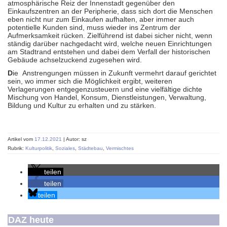
atmosphärische Reiz der Innenstadt gegenüber den
Einkaufszentren an der Peripherie, dass sich dort die Menschen
eben nicht nur zum Einkaufen aufhalten, aber immer auch
potentielle Kunden sind, muss wieder ins Zentrum der
Aufmerksamkeit rücken. Zielführend ist dabei sicher nicht, wenn
ständig darüber nachgedacht wird, welche neuen Einrichtungen
am Stadtrand entstehen und dabei dem Verfall der historischen
Gebäude achselzuckend zugesehen wird.
D
ie Anstrengungen müssen in Zukunft vermehrt darauf gerichtet
sein, wo immer sich die Möglichkeit ergibt, weiteren
Verlagerungen entgegenzusteuern und eine vielfältige dichte
Mischung von Handel, Konsum, Dienstleistungen, Verwaltung,
Bildung und Kultur zu erhalten und zu stärken.
Artikel vom
17.12.2021
| Autor: sz
Rubrik:
Kulturpolitik
,
Soziales
,
Städtebau
,
Vermischtes
teilen
teilen
teilen
DAZ heute