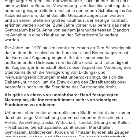
Augsburger Bürger- und Patrizierhäuser, sucht immer noch nach
einer wirklich adäquaten Verwendung. Um dieselbe Zeit zog das
nebenan gelegene Stetten-Institut in den neuen Schulkomplex Am
Katzenstadel um, damit das alte Gebäude abgerissen werden
und an seiner Stelle ein großes Kaufhaus, der heutige Karstadt,
errichtet werden konnte. Zwei Jahre vorher war bereits das nahe
Gymnasium bei St. Anna von seinem jahrhundertealten Standort
im Annahof in einen Neubau an der Schertlinstraße verlegt
worden.
D
ie Jahre um 1970 stellen somit den ersten großen Scheitelpunkt
dar, in dem der schleichende Funktions- und Bedeutungsverlust
der Kernstadt Augsburg beginnt. Bei der immer wieder
aufflammenden Diskussion um die Attraktivität und Lebendigkeit
der Augsburger Innenstadt bleibt dieser Aspekt der Verödung des
Stadtkerns durch die Verlagerung von Bildungs- und
Verwaltungseinrichtungen meist unberücksichtigt, da sich die
Debatte „nur noch“ um die Entwicklung des Einzelhandels oder
bestenfalls noch um die Standorte der Gastronomie dreht.
Als gäbe es einen von unsichtbarer Hand festgelegten
Masterplan, die Innenstadt immer mehr von wichtigen
Funktionen zu entleeren
U
rbanes Leben in der alteuropäischen Stadt entsteht aber immer
durch die enge Verflechtung der verschiedenen Bereiche von
Politik, Verwaltung, Justiz, Wirtschaft, Handel, Bildung und Kultur.
– Rathäuser, Gerichtspaläste, Zunfthäuser, Markthallen,
Gymnasien, Bibliotheken, Kinos und Theater künden als Zeugen