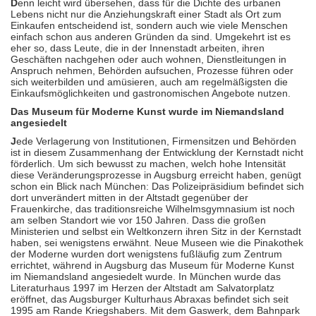
D
enn leicht wird übersehen, dass für die Dichte des urbanen
Lebens nicht nur die Anziehungskraft einer Stadt als Ort zum
Einkaufen entscheidend ist, sondern auch wie viele Menschen
einfach schon aus anderen Gründen da sind. Umgekehrt ist es
eher so, dass Leute, die in der Innenstadt arbeiten, ihren
Geschäften nachgehen oder auch wohnen, Dienstleitungen in
Anspruch nehmen, Behörden aufsuchen, Prozesse führen oder
sich weiterbilden und amüsieren, auch am regelmäßigsten die
Einkaufsmöglichkeiten und gastronomischen Angebote nutzen.
Das Museum für Moderne Kunst wurde im Niemandsland
angesiedelt
J
ede Verlagerung von Institutionen, Firmensitzen und Behörden
ist in diesem Zusammenhang der Entwicklung der Kernstadt nicht
förderlich. Um sich bewusst zu machen, welch hohe Intensität
diese Veränderungsprozesse in Augsburg erreicht haben, genügt
schon ein Blick nach München: Das Polizeipräsidium befindet sich
dort unverändert mitten in der Altstadt gegenüber der
Frauenkirche, das traditionsreiche Wilhelmsgymnasium ist noch
am selben Standort wie vor 150 Jahren. Dass die großen
Ministerien und selbst ein Weltkonzern ihren Sitz in der Kernstadt
haben, sei wenigstens erwähnt. Neue Museen wie die Pinakothek
der Moderne wurden dort wenigstens fußläufig zum Zentrum
errichtet, während in Augsburg das Museum für Moderne Kunst
im Niemandsland angesiedelt wurde. In München wurde das
Literaturhaus 1997 im Herzen der Altstadt am Salvatorplatz
eröffnet, das Augsburger Kulturhaus Abraxas befindet sich seit
1995 am Rande Kriegshabers. Mit dem Gaswerk, dem Bahnpark