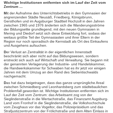
Wichtige Institutionen entfernten sich im Lauf der Zeit vom
Zentrum …
M
it der Aufnahme des Unterrichtsbetriebs in den Gymnasien der
angrenzenden Städte Neusäß, Friedberg, Königsbrunn,
Gersthofen und im Augsburger Stadtteil Hochzoll in den Jahren
zwischen 1965 und 1976 änderten sich die Wanderungsströme
der Bildungselite grundlegend, mit den neuen Gymnasien in
Mering und Diedorf setzt sich diese Entwicklung fort, sodass der
weitaus größte Teil der Gymnasiasten und ihrer Eltern in der
Region nur noch sporadisch die Kernstadt als Ort des Einkaufens
und Ausgehens aufsuchen.
D
er Verlust an Zentralität in der eigentlichen Innenstadt
beschränkt sich aber nicht auf das Bildungswesen, sondern
erstreckt sich auch auf Wirtschaft und Verwaltung. Sie begann mit
der genannten Verlagerung der Industrie- und Handelskammer,
die Handwerkskammer für Schwaben hat es ihr jetzt vor einigen
Jahren mit dem Umzug an den Rand des Siebentischwalds
nachgemacht.
D
as hat dazu beigetragen, dass das ganze ursprüngliche Areal
zwischen Schmiedberg und Leonhardsberg zum städtebaulichen
Problemfall geworden ist. Wichtige Institutionen entfernten sich im
Lauf der Zeit vom Zentrum: das Arbeitsamt zog von der
Sieglindenstraße in die Wertachstraße, das Finanzamt Augsburg-
Land vom Fronhof in die Sieglindenstraße, die Volkshochschule
vom Zeughaus vor das Vogeltor, das Polizeipräsidium und das
Strafjustizzentrum von der Frölichstraße und dem Alten Einlass in