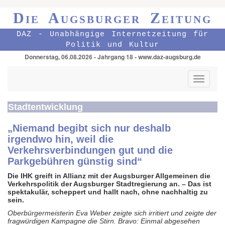
Die Augsburger Zeitung
DAZ - Unabhängige Internetzeitung für
Politik und Kultur
Donnerstag, 06.08.2026 - Jahrgang 18 - www.daz-augsburg.de
Toggle
navigati
Stadtentwicklung
„Niemand begibt sich nur deshalb
irgendwo hin, weil die
Verkehrsverbindungen gut und die
Parkgebühren günstig sind“
Die IHK greift in Allianz mit der Augsburger Allgemeinen die
Verkehrspolitik der Augsburger Stadtregierung an. – Das ist
spektakulär, scheppert und hallt nach, ohne nachhaltig zu
sein.
Oberbürgermeisterin Eva Weber zeigte sich irritiert und zeigte der
fragwürdigen Kampagne die Stirn. Bravo: Einmal abgesehen