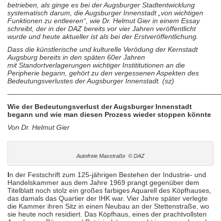
betrieben, als ginge es bei der Augsburger Stadtentwicklung
systematisch darum, die Augsburger Innenstadt „von wichtigen
Funktionen zu entleeren“, wie Dr. Helmut Gier in einem Essay
schreibt, der in der DAZ bereits vor vier Jahren veröffentlicht
wurde und heute aktueller ist als bei der Erstveröffentlichung.
Dass die künstlerische und kulturelle Verödung der Kernstadt
Augsburg bereits in den späten 60er Jahren
mit Standortverlagerungen wichtiger Instititutionen an die
Peripherie begann, gehört zu den vergessenen Aspekten des
Bedeutungsverlustes der Augsburger Innenstadt. (sz)
———————————————————————————————
Wie der Bedeutungsverlust der Augsburger Innenstadt
begann und wie man diesen Prozess wieder stoppen könnte
Von Dr. Helmut
Gier
Autofreie Maxstraße © DAZ
I
n der Festschrift zum 125-jährigen Bestehen der Industrie- und
Handelskammer aus dem Jahre 1969 prangt gegenüber dem
Titelblatt noch stolz ein großes farbiges Aquarell des Köpfhauses,
das damals das Quartier der IHK war. Vier Jahre später verlegte
die Kammer ihren Sitz in einen Neubau an der Stettenstraße, wo
sie heute noch residiert. Das Köpfhaus, eines der prachtvollsten