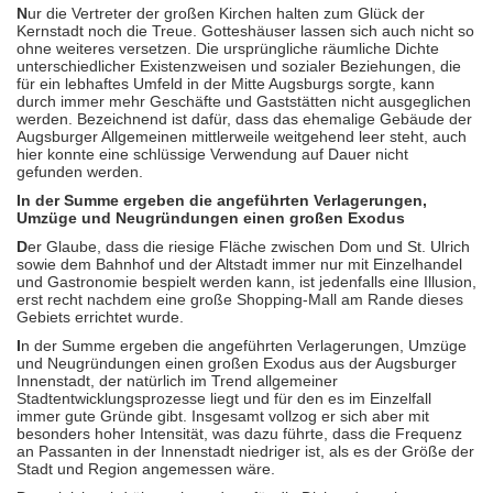
N
ur die Vertreter der großen Kirchen halten zum Glück der
Kernstadt noch die Treue. Gotteshäuser lassen sich auch nicht so
ohne weiteres versetzen. Die ursprüngliche räumliche Dichte
unterschiedlicher Existenzweisen und sozialer Beziehungen, die
für ein lebhaftes Umfeld in der Mitte Augsburgs sorgte, kann
durch immer mehr Geschäfte und Gaststätten nicht ausgeglichen
werden. Bezeichnend ist dafür, dass das ehemalige Gebäude der
Augsburger Allgemeinen mittlerweile weitgehend leer steht, auch
hier konnte eine schlüssige Verwendung auf Dauer nicht
gefunden werden.
In der Summe ergeben die angeführten Verlagerungen,
Umzüge und Neugründungen einen großen Exodus
D
er Glaube, dass die riesige Fläche zwischen Dom und St. Ulrich
sowie dem Bahnhof und der Altstadt immer nur mit Einzelhandel
und Gastronomie bespielt werden kann, ist jedenfalls eine Illusion,
erst recht nachdem eine große Shopping-Mall am Rande dieses
Gebiets errichtet wurde.
I
n der Summe ergeben die angeführten Verlagerungen, Umzüge
und Neugründungen einen großen Exodus aus der Augsburger
Innenstadt, der natürlich im Trend allgemeiner
Stadtentwicklungsprozesse liegt und für den es im Einzelfall
immer gute Gründe gibt. Insgesamt vollzog er sich aber mit
besonders hoher Intensität, was dazu führte, dass die Frequenz
an Passanten in der Innenstadt niedriger ist, als es der Größe der
Stadt und Region angemessen wäre.