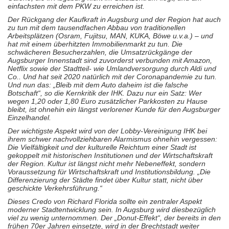
einfachsten mit dem PKW zu erreichen ist.
Der Rückgang der Kaufkraft in Augsburg und der Region hat auch
zu tun mit dem tausendfachen Abbau von traditionellen
Arbeitsplätzen (Osram, Fujitsu, MAN, KUKA, Böwe u.v.a.) – und
hat mit einem überhitzten Immobilienmarkt zu tun. Die
schwächeren Besucherzahlen, die Umsatzrückgänge der
Augsburger Innenstadt sind zuvorderst verbunden mit Amazon,
Netflix sowie der Stadtteil- wie Umlandversorgung durch Aldi und
Co.. Und hat seit 2020 natürlich mit der Coronapandemie zu tun.
Und nun das: „Bleib mit dem Auto daheim ist die falsche
Botschaft“, so die Kernkritik der IHK. Dazu nur ein Satz: Wer
wegen 1,20 oder 1,80 Euro zusätzlicher Parkkosten zu Hause
bleibt, ist ohnehin ein längst verlorener Kunde für den Augsburger
Einzelhandel.
Der wichtigste Aspekt wird von der Lobby-Vereinigung IHK bei
ihrem schwer nachvollziehbaren Alarmismus ohnehin vergessen:
Die Vielfältigkeit und der kulturelle Reichtum einer Stadt ist
gekoppelt mit historischen Institutionen und der Wirtschaftskraft
der Region. Kultur ist längst nicht mehr Nebeneffekt, sondern
Voraussetzung für Wirtschaftskraft und Institutionsbildung. „Die
Differenzierung der Städte findet über Kultur statt, nicht über
geschickte Verkehrsführung.“
Dieses Credo von Richard Florida sollte ein zentraler Aspekt
moderner Stadtentwicklung sein. In Augsburg wird diesbezüglich
viel zu wenig unternommen. Der „Donut-Effekt“, der bereits in den
frühen 70er Jahren einsetzte, wird in der Brechtstadt weiter