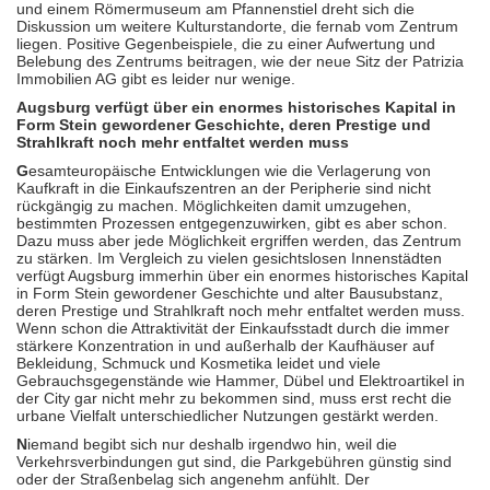
und einem Römermuseum am Pfannenstiel dreht sich die
Diskussion um weitere Kulturstandorte, die fernab vom Zentrum
liegen. Positive Gegenbeispiele, die zu einer Aufwertung und
Belebung des Zentrums beitragen, wie der neue Sitz der Patrizia
Immobilien AG gibt es leider nur wenige.
Augsburg verfügt über ein enormes historisches Kapital in
Form Stein gewordener Geschichte, deren Prestige und
Strahlkraft noch mehr entfaltet werden muss
G
esamteuropäische Entwicklungen wie die Verlagerung von
Kaufkraft in die Einkaufszentren an der Peripherie sind nicht
rückgängig zu machen. Möglichkeiten damit umzugehen,
bestimmten Prozessen entgegenzuwirken, gibt es aber schon.
Dazu muss aber jede Möglichkeit ergriffen werden, das Zentrum
zu stärken. Im Vergleich zu vielen gesichtslosen Innenstädten
verfügt Augsburg immerhin über ein enormes historisches Kapital
in Form Stein gewordener Geschichte und alter Bausubstanz,
deren Prestige und Strahlkraft noch mehr entfaltet werden muss.
Wenn schon die Attraktivität der Einkaufsstadt durch die immer
stärkere Konzentration in und außerhalb der Kaufhäuser auf
Bekleidung, Schmuck und Kosmetika leidet und viele
Gebrauchsgegenstände wie Hammer, Dübel und Elektroartikel in
der City gar nicht mehr zu bekommen sind, muss erst recht die
urbane Vielfalt unterschiedlicher Nutzungen gestärkt werden.
N
iemand begibt sich nur deshalb irgendwo hin, weil die
Verkehrsverbindungen gut sind, die Parkgebühren günstig sind
oder der Straßenbelag sich angenehm anfühlt. Der