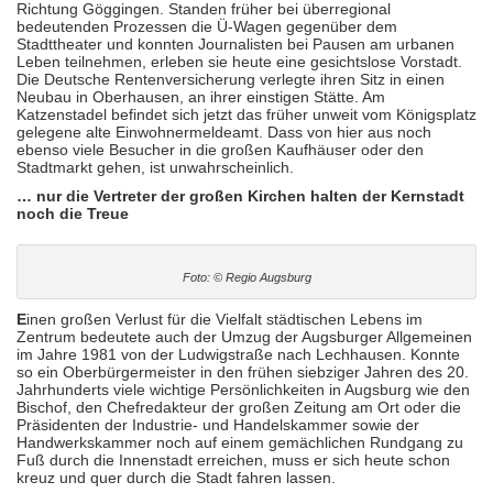
Richtung Göggingen. Standen früher bei überregional
bedeutenden Prozessen die Ü-Wagen gegenüber dem
Stadttheater und konnten Journalisten bei Pausen am urbanen
Leben teilnehmen, erleben sie heute eine gesichtslose Vorstadt.
Die Deutsche Rentenversicherung verlegte ihren Sitz in einen
Neubau in Oberhausen, an ihrer einstigen Stätte. Am
Katzenstadel befindet sich jetzt das früher unweit vom Königsplatz
gelegene alte Einwohnermeldeamt. Dass von hier aus noch
ebenso viele Besucher in die großen Kaufhäuser oder den
Stadtmarkt gehen, ist unwahrscheinlich.
… nur die Vertreter der großen Kirchen halten der Kernstadt
noch die Treue
Foto: © Regio Augsburg
E
inen großen Verlust für die Vielfalt städtischen Lebens im
Zentrum bedeutete auch der Umzug der Augsburger Allgemeinen
im Jahre 1981 von der Ludwigstraße nach Lechhausen. Konnte
so ein Oberbürgermeister in den frühen siebziger Jahren des 20.
Jahrhunderts viele wichtige Persönlichkeiten in Augsburg wie den
Bischof, den Chefredakteur der großen Zeitung am Ort oder die
Präsidenten der Industrie- und Handelskammer sowie der
Handwerkskammer noch auf einem gemächlichen Rundgang zu
Fuß durch die Innenstadt erreichen, muss er sich heute schon
kreuz und quer durch die Stadt fahren lassen.