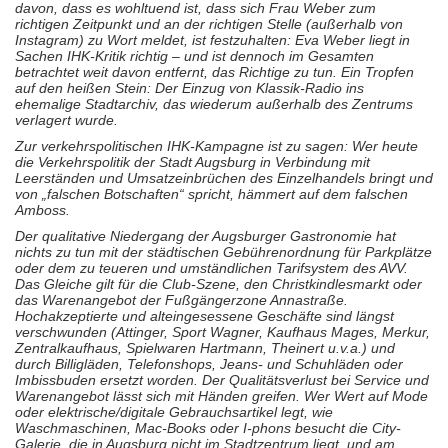
davon, dass es wohltuend ist, dass sich Frau Weber zum
richtigen Zeitpunkt und an der richtigen Stelle (außerhalb von
Instagram) zu Wort meldet, ist festzuhalten: Eva Weber liegt in
Sachen IHK-Kritik richtig – und ist dennoch im Gesamten
betrachtet weit davon entfernt, das Richtige zu tun. Ein Tropfen
auf den heißen Stein: Der Einzug von Klassik-Radio ins
ehemalige Stadtarchiv, das wiederum außerhalb des Zentrums
verlagert wurde.
Zur verkehrspolitischen IHK-Kampagne ist zu sagen: Wer heute
die Verkehrspolitik der Stadt Augsburg in Verbindung mit
Leerständen und Umsatzeinbrüchen des Einzelhandels bringt und
von „falschen Botschaften“ spricht, hämmert auf dem falschen
Amboss.
Der qualitative Niedergang der Augsburger Gastronomie hat
nichts zu tun mit der städtischen Gebührenordnung für Parkplätze
oder dem zu teueren und umständlichen Tarifsystem des AVV.
Das Gleiche gilt für die Club-Szene, den Christkindlesmarkt oder
das Warenangebot der Fußgängerzone Annastraße.
Hochakzeptierte und alteingesessene Geschäfte sind längst
verschwunden (Attinger, Sport Wagner, Kaufhaus Mages, Merkur,
Zentralkaufhaus, Spielwaren Hartmann, Theinert u.v.a.) und
durch Billigläden, Telefonshops, Jeans- und Schuhläden oder
Imbissbuden ersetzt worden. Der Qualitätsverlust bei Service und
Warenangebot lässt sich mit Händen greifen. Wer Wert auf Mode
oder elektrische/digitale Gebrauchsartikel legt, wie
Waschmaschinen, Mac-Books oder I-phons besucht die City-
Galerie, die in Augsburg nicht im Stadtzentrum liegt, und am