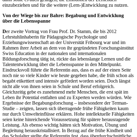
einzubeziehen und für die weitere (Lern-)Entwicklung zu nutzen.
Von der Wiege bis zur Bahre: Begabung und Entwicklung
über die Lebensspanne
D
er zweite Vortrag von Frau Prof. Dr. Stamm, die bis 2012
Lehrstuhlinhaberin für Pädagogische Psychologie und
Erziehungswissenschaft an der Universität Fribourg war und im
Rahmen ihrer Arbeit an dem von ihr gegründeten Forschungsinstitut
Swiss Education in der nationalen und internationalen
Bildungsforschung tätig ist, rückte das lebenslange Lernen und die
Talententwicklung über die Lebensspanne in den Mittelpunkt.
Eindrucksvoll führte die Referentin aus, dass es auf der einen Seite
noch nie so viele Kinder wie heute gegeben habe, die früh schon als
begabt etikettiert und intensiv gefördert worden seien. Doch längst
nicht alle von ihnen seien in Schule und Beruf erfolgreich.
Gleichzeitig gebe es zunehmend mehr Menschen, die erst spät im
Leben ihr Potential entfalten und zu Experten werden würden. Wie
Ergebnisse der Begabungsforschung – insbesondere der Terman-
Studie – zeigten, lassen sich überragende frühe Fähigkeiten kaum
nur durch Umwelteinflüsse erklären. Hohe intellektuelle Fähigkeiten
seien keine hinreichende Voraussetzung für spätere herausragende
Leistung. Als ebenso wichtig hätten sich Motivation, Übung und
Begleitung herauskristallisiert. In Bezug auf die frühe Kindheit und
das Schulalter stellte die Referentin fest, dass überdurchschnittliche