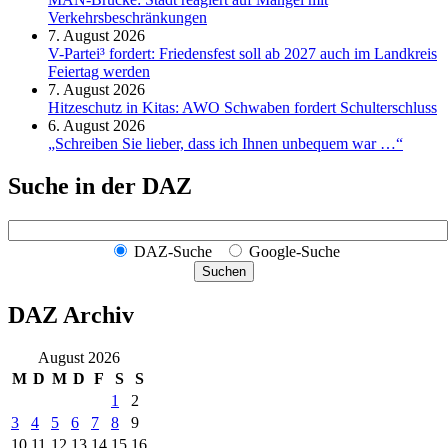
Verkehrsbeschränkungen
7. August 2026
V-Partei­³ fordert: Friedens­fest soll ab 2027 auch im Land­kreis
Feier­tag werden
7. August 2026
Hitzeschutz in Kitas: AWO Schwaben fordert Schulterschluss
6. August 2026
„Schreiben Sie lieber, dass ich Ihnen unbequem war …“
Suche in der DAZ
DAZ-Suche
Google-Suche
Suchen
DAZ Archiv
August 2026
M
D
M
D
F
S
S
1
2
3
4
5
6
7
8
9
10
11
12
13
14
15
16