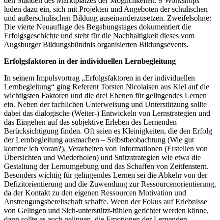
den Ständen des Marktplatzes der Möglichkeiten. 9 Workshops
luden dazu ein, sich mit Projekten und Angeboten der schulischen
und außerschulischen Bildung auseinanderzusetzen. Zweifelsohne:
Die vierte Neuauflage des Begabungstages dokumentiert die
Erfolgsgeschichte und steht für die Nachhaltigkeit dieses vom
Augsburger Bildungsbündnis organisierten Bildungsevents.
Erfolgsfaktoren in der individuellen Lernbegleitung
I
n seinem Impulsvortrag „Erfolgsfaktoren in der individuellen
Lernbegleitung“ ging Referent Torsten Nicolaisen aus Kiel auf die
wichtigsten Faktoren und die drei Ebenen für gelingendes Lernen
ein. Neben der fachlichen Unterweisung und Unterstützung sollte
dabei das dialogische (Weiter-) Entwickeln von Lernstrategien und
das Eingehen auf das subjektive Erleben des Lernenden
Berücksichtigung finden. Oft seien es Kleinigkeiten, die den Erfolg
der Lernbegleitung ausmachen – Selbstbeobachtung (Wie gut
komme ich voran?), Verarbeiten von Informationen (Erstellen von
Übersichten und Wiederholen) und Stützstrategien wie etwa die
Gestaltung der Lernumgebung und das Schaffen von Zeitfenstern.
Besonders wichtig für gelingendes Lernen sei die Abkehr von der
Defizitorientierung und die Zuwendung zur Ressourcenorientierung,
da der Kontakt zu den eigenen Ressourcen Motivation und
Anstrengungsbereitschaft schaffe. Wenn der Fokus auf Erlebnisse
von Gelingen und Sich-unterstützt-fühlen gerichtet werden könne,
dann sollte es auch gelingen, die Emotionen der Lernenden